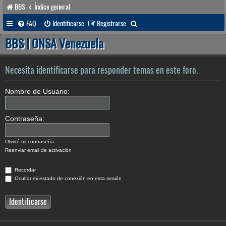
BBS
Índice general
B
FAQ
Identificarse
Registrarse
u
BBS | ONSA Venezuela
s
c
Necesita identificarse para responder temas en este foro.
a
Nombre de Usuario:
r
Contraseña:
Olvidé mi contraseña
Reenviar email de activación
Recordar
Ocultar mi estado de conexión en esta sesión