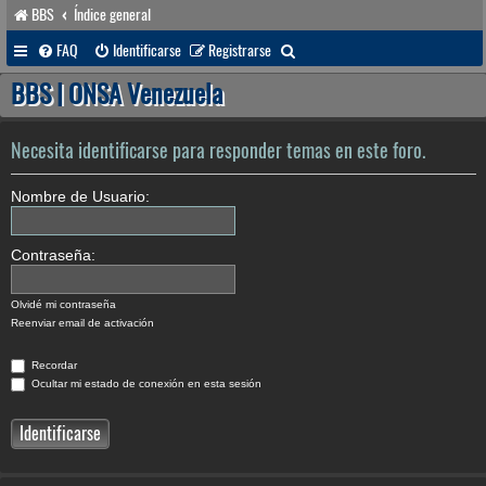
BBS
Índice general
B
FAQ
Identificarse
Registrarse
u
BBS | ONSA Venezuela
s
c
Necesita identificarse para responder temas en este foro.
a
Nombre de Usuario:
r
Contraseña:
Olvidé mi contraseña
Reenviar email de activación
Recordar
Ocultar mi estado de conexión en esta sesión