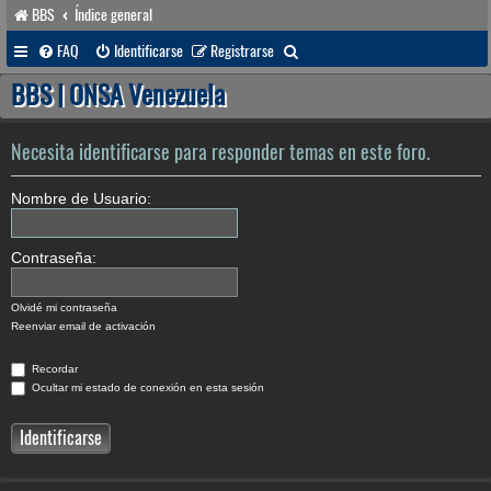
BBS
Índice general
B
FAQ
Identificarse
Registrarse
u
BBS | ONSA Venezuela
s
c
Necesita identificarse para responder temas en este foro.
a
Nombre de Usuario:
r
Contraseña:
Olvidé mi contraseña
Reenviar email de activación
Recordar
Ocultar mi estado de conexión en esta sesión