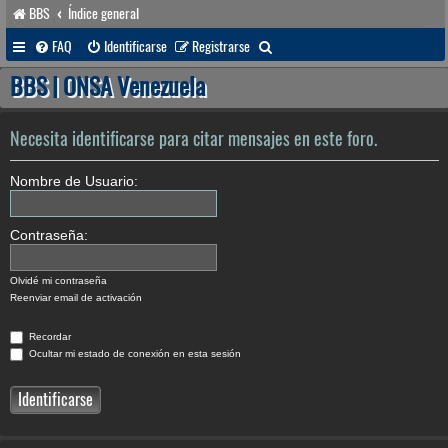
BBS
Índice general
B
FAQ
Identificarse
Registrarse
u
BBS | ONSA Venezuela
s
c
Necesita identificarse para citar mensajes en este foro.
a
Nombre de Usuario:
r
Contraseña:
Olvidé mi contraseña
Reenviar email de activación
Recordar
Ocultar mi estado de conexión en esta sesión