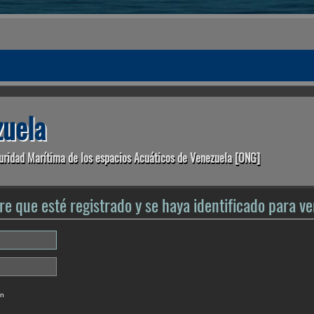
uela
uridad Marítima de los espacios Acuáticos de Venezuela [ONG]
re que esté registrado y se haya identificado para ver
ón