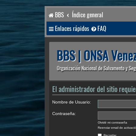
BBS
Índice general
Enlaces rápidos
FAQ
BBS | ONSA Venez
Organización Nacional de Salvamento y Seg
El administrador del sitio requie
Nombre de Usuario:
Contraseña:
Olvidé mi contraseña
Reenviar email de activaci
Recordar