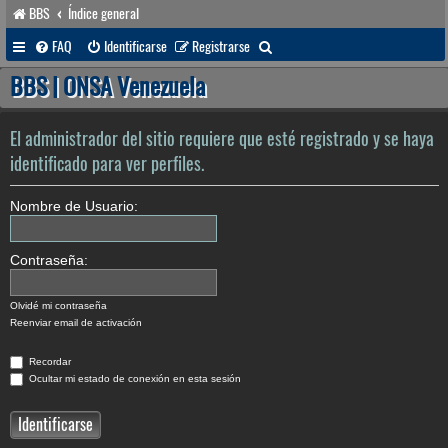
BBS
Índice general
B
FAQ
Identificarse
Registrarse
u
BBS | ONSA Venezuela
s
c
El administrador del sitio requiere que esté registrado y se haya
a
identificado para ver perfiles.
r
Nombre de Usuario:
Contraseña:
Olvidé mi contraseña
Reenviar email de activación
Recordar
Ocultar mi estado de conexión en esta sesión