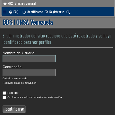
BBS
Índice general
B
FAQ
Identificarse
Registrarse
u
BBS | ONSA Venezuela
s
c
El administrador del sitio requiere que esté registrado y se haya
a
identificado para ver perfiles.
r
Nombre de Usuario:
Contraseña:
Olvidé mi contraseña
Reenviar email de activación
Recordar
Ocultar mi estado de conexión en esta sesión