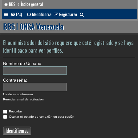
BBS
Índice general
B
FAQ
Identificarse
Registrarse
u
BBS | ONSA Venezuela
s
c
El administrador del sitio requiere que esté registrado y se haya
a
identificado para ver perfiles.
r
Nombre de Usuario:
Contraseña:
Olvidé mi contraseña
Reenviar email de activación
Recordar
Ocultar mi estado de conexión en esta sesión