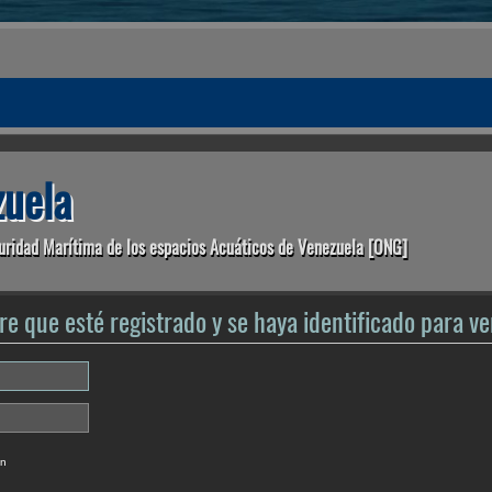
uela
uridad Marítima de los espacios Acuáticos de Venezuela [ONG]
re que esté registrado y se haya identificado para ver
ón