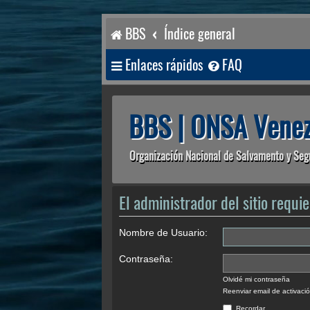
BBS
Índice general
Enlaces rápidos
FAQ
BBS | ONSA Venez
Organización Nacional de Salvamento y Seg
El administrador del sitio requie
Nombre de Usuario:
Contraseña:
Olvidé mi contraseña
Reenviar email de activaci
Recordar