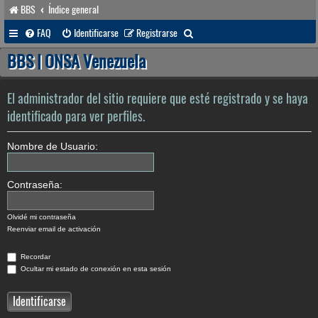
BBS
Índice general
B
FAQ
Identificarse
Registrarse
u
BBS | ONSA Venezuela
s
c
El administrador del sitio requiere que esté registrado y se haya
a
identificado para ver perfiles.
r
Nombre de Usuario:
Contraseña:
Olvidé mi contraseña
Reenviar email de activación
Recordar
Ocultar mi estado de conexión en esta sesión