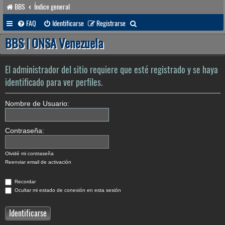
BBS
Índice general
B
FAQ
Identificarse
Registrarse
u
BBS | ONSA Venezuela
s
c
El administrador del sitio requiere que esté registrado y se haya
a
identificado para ver perfiles.
r
Nombre de Usuario:
Contraseña:
Olvidé mi contraseña
Reenviar email de activación
Recordar
Ocultar mi estado de conexión en esta sesión