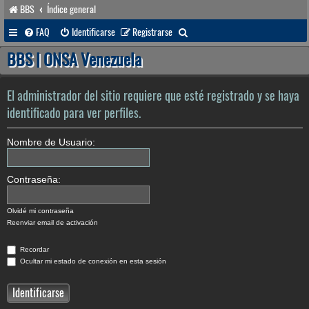
BBS
Índice general
B
FAQ
Identificarse
Registrarse
u
BBS | ONSA Venezuela
s
c
El administrador del sitio requiere que esté registrado y se haya
a
identificado para ver perfiles.
r
Nombre de Usuario:
Contraseña:
Olvidé mi contraseña
Reenviar email de activación
Recordar
Ocultar mi estado de conexión en esta sesión