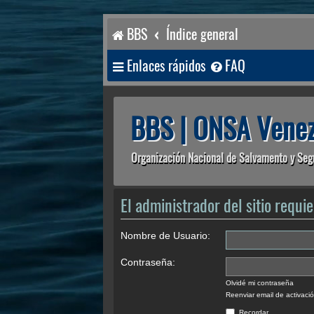
BBS
Índice general
Enlaces rápidos
FAQ
BBS | ONSA Venez
Organización Nacional de Salvamento y Seg
El administrador del sitio requie
Nombre de Usuario:
Contraseña:
Olvidé mi contraseña
Reenviar email de activaci
Recordar