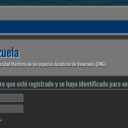
uela
uridad Marítima de los espacios Acuáticos de Venezuela [ONG]
re que esté registrado y se haya identificado para ver
ón