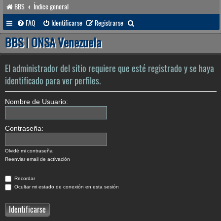
BBS
Índice general
B
FAQ
Identificarse
Registrarse
u
BBS | ONSA Venezuela
s
c
El administrador del sitio requiere que esté registrado y se haya
a
identificado para ver perfiles.
r
Nombre de Usuario:
Contraseña:
Olvidé mi contraseña
Reenviar email de activación
Recordar
Ocultar mi estado de conexión en esta sesión