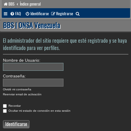
BBS
Índice general
B
FAQ
Identificarse
Registrarse
u
BBS | ONSA Venezuela
s
c
El administrador del sitio requiere que esté registrado y se haya
a
identificado para ver perfiles.
r
Nombre de Usuario:
Contraseña:
Olvidé mi contraseña
Reenviar email de activación
Recordar
Ocultar mi estado de conexión en esta sesión