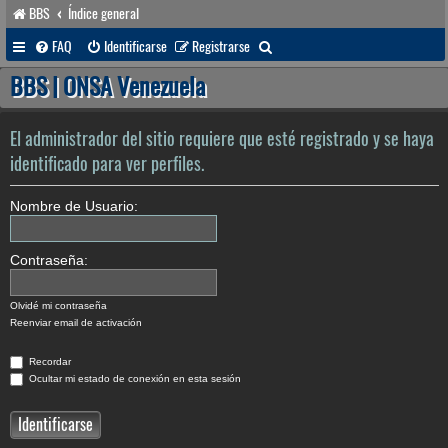
BBS
Índice general
B
FAQ
Identificarse
Registrarse
u
BBS | ONSA Venezuela
s
c
El administrador del sitio requiere que esté registrado y se haya
a
identificado para ver perfiles.
r
Nombre de Usuario:
Contraseña:
Olvidé mi contraseña
Reenviar email de activación
Recordar
Ocultar mi estado de conexión en esta sesión