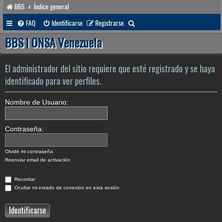
BBS
Índice general
B
FAQ
Identificarse
Registrarse
u
BBS | ONSA Venezuela
s
c
El administrador del sitio requiere que esté registrado y se haya
a
identificado para ver perfiles.
r
Nombre de Usuario:
Contraseña:
Olvidé mi contraseña
Reenviar email de activación
Recordar
Ocultar mi estado de conexión en esta sesión