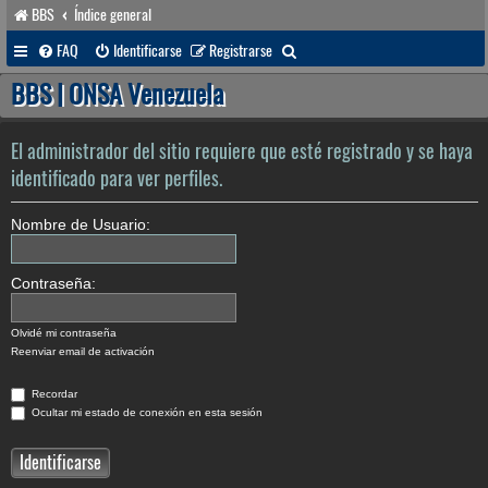
BBS
Índice general
B
FAQ
Identificarse
Registrarse
u
BBS | ONSA Venezuela
s
c
El administrador del sitio requiere que esté registrado y se haya
a
identificado para ver perfiles.
r
Nombre de Usuario:
Contraseña:
Olvidé mi contraseña
Reenviar email de activación
Recordar
Ocultar mi estado de conexión en esta sesión