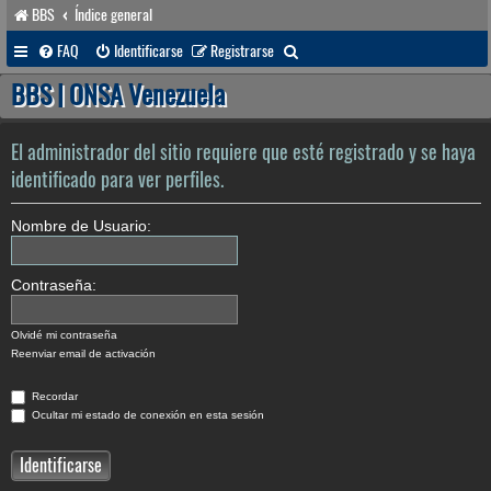
BBS
Índice general
B
FAQ
Identificarse
Registrarse
u
BBS | ONSA Venezuela
s
c
El administrador del sitio requiere que esté registrado y se haya
a
identificado para ver perfiles.
r
Nombre de Usuario:
Contraseña:
Olvidé mi contraseña
Reenviar email de activación
Recordar
Ocultar mi estado de conexión en esta sesión