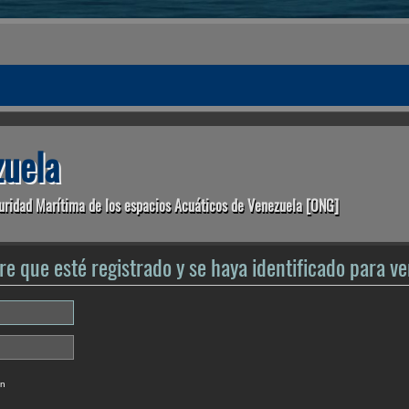
uela
uridad Marítima de los espacios Acuáticos de Venezuela [ONG]
re que esté registrado y se haya identificado para ver
ón