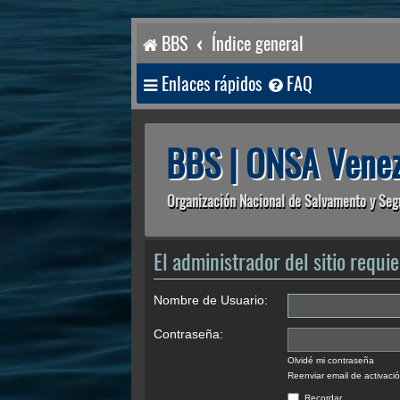
BBS
Índice general
Enlaces rápidos
FAQ
BBS | ONSA Venez
Organización Nacional de Salvamento y Seg
El administrador del sitio requie
Nombre de Usuario:
Contraseña:
Olvidé mi contraseña
Reenviar email de activaci
Recordar