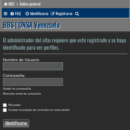
BBS
Índice general
B
FAQ
Identificarse
Registrarse
u
BBS | ONSA Venezuela
s
c
El administrador del sitio requiere que esté registrado y se haya
a
identificado para ver perfiles.
r
Nombre de Usuario:
Contraseña:
Olvidé mi contraseña
Reenviar email de activación
Recordar
Ocultar mi estado de conexión en esta sesión