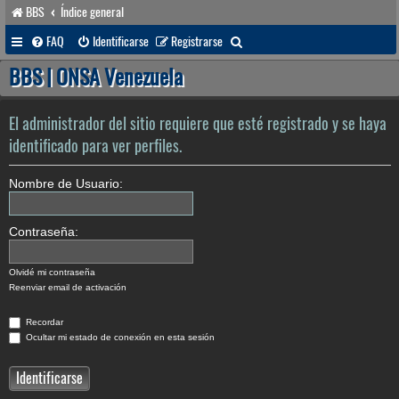
BBS
Índice general
B
FAQ
Identificarse
Registrarse
u
BBS | ONSA Venezuela
s
c
El administrador del sitio requiere que esté registrado y se haya
a
identificado para ver perfiles.
r
Nombre de Usuario:
Contraseña:
Olvidé mi contraseña
Reenviar email de activación
Recordar
Ocultar mi estado de conexión en esta sesión