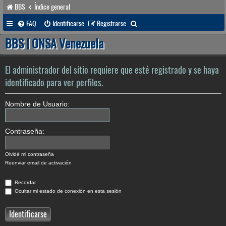
BBS
Índice general
B
FAQ
Identificarse
Registrarse
u
BBS | ONSA Venezuela
s
c
El administrador del sitio requiere que esté registrado y se haya
a
identificado para ver perfiles.
r
Nombre de Usuario:
Contraseña:
Olvidé mi contraseña
Reenviar email de activación
Recordar
Ocultar mi estado de conexión en esta sesión