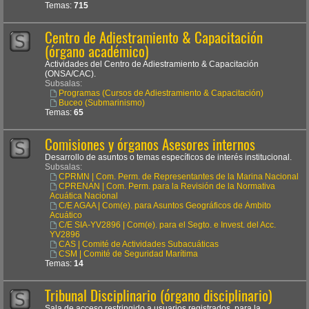
Temas:
715
Centro de Adiestramiento & Capacitación
(órgano académico)
Actividades del Centro de Adiestramiento & Capacitación
(ONSA/CAC).
Subsalas:
Programas (Cursos de Adiestramiento & Capacitación)
Buceo (Submarinismo)
Temas:
65
Comisiones y órganos Asesores internos
Desarrollo de asuntos o temas específicos de interés institucional.
Subsalas:
CPRMN | Com. Perm. de Representantes de la Marina Nacional
CPRENAN | Com. Perm. para la Revisión de la Normativa
Acuática Nacional
C/E AGAA | Com(e). para Asuntos Geográficos de Ámbito
Acuático
C/E SIA-YV2896 | Com(e). para el Segto. e Invest. del Acc.
YV2896
CAS | Comité de Actividades Subacuáticas
CSM | Comité de Seguridad Marítima
Temas:
14
Tribunal Disciplinario (órgano disciplinario)
Sala de acceso restringido a usuarios registrados, para la