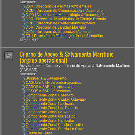
Subsalas:
DAA | Dirección de Asuntos Ambientales
DCD | Dirección de Comunicación y Desarrollo
DMO | Dirección de Meteorología & Oceanografía
DPR | Dirección de Vehículos de Pilotaje Remoto
DRC | Dirección de Radiocomunicaciones
DSA | Dirección de Sanidad Marítima
DSM | Dirección de Seguridad Marítima
DTI | Dirección de Tecnología de la Información
Temas:
573
Cuerpo de Apoyo & Salvamento Marítimo
(órgano operacional)
Actividades del Cuerpo voluntario de Apoyo & Salvamento Marítimo
(CASMAR)
Subsalas:
Búsqueda & Salvamento
CASOS mSAR de embarcaciones
CASOS mSAR de aeronaves
CASOS mSAR de personas
Componente Zonal Carenero
Componente Zonal Ciudad Guayana
Componente Zonal La Guaira
Componente Zonal Las Piedras
Componente Zonal La Vela
Componente Zonal Maracaibo
Componente Zonal Pampatar
Componente Zonal Puerto Cabello
Componente Zonal Puerto La Cruz
Fuerza de Tarea