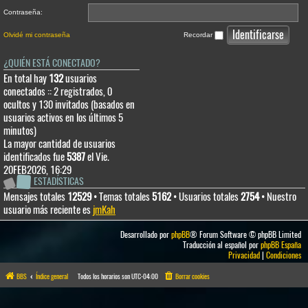
Contraseña:
Olvidé mi contraseña
Recordar
¿QUIÉN ESTÁ CONECTADO?
En total hay
132
usuarios
conectados :: 2 registrados, 0
ocultos y 130 invitados (basados en
usuarios activos en los últimos 5
minutos)
La mayor cantidad de usuarios
identificados fue
5387
el Vie.
20FEB2026, 16:29
ESTADÍSTICAS
Mensajes totales
12529
• Temas totales
5162
• Usuarios totales
2754
• Nuestro
usuario más reciente es
jmKah
Desarrollado por
phpBB
® Forum Software © phpBB Limited
Traducción al español por
phpBB España
Privacidad
|
Condiciones
BBS
Índice general
Todos los horarios son
UTC-04:00
Borrar cookies