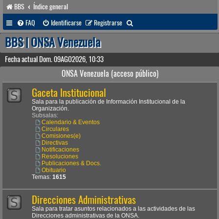
BBS
Índice general
B
FAQ
Identificarse
Registrarse
u
BBS | ONSA Venezuela
s
Fecha actual Dom. 09AGO2026, 10:33
c
ONSA Venezuela (acceso público)
a
Gaceta Institucional
r
Sala para la publicación de Información Institucional de la
Organización.
Subsalas:
Calendario & Eventos
Circulares
Comisiones(e)
Directivas
Notificaciones
Resoluciones
Publicaciones & Docs.
Obituario
Temas:
1615
Direcciones Administrativas
Sala para tratar asuntos relacionados a las actividades de las
Direcciones administrativas de la ONSA.