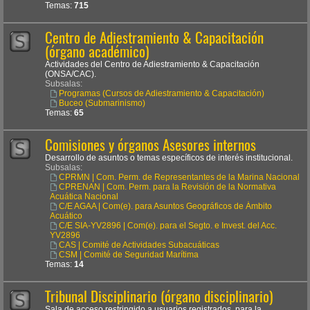
Temas:
715
Centro de Adiestramiento & Capacitación
(órgano académico)
Actividades del Centro de Adiestramiento & Capacitación
(ONSA/CAC).
Subsalas:
Programas (Cursos de Adiestramiento & Capacitación)
Buceo (Submarinismo)
Temas:
65
Comisiones y órganos Asesores internos
Desarrollo de asuntos o temas específicos de interés institucional.
Subsalas:
CPRMN | Com. Perm. de Representantes de la Marina Nacional
CPRENAN | Com. Perm. para la Revisión de la Normativa
Acuática Nacional
C/E AGAA | Com(e). para Asuntos Geográficos de Ámbito
Acuático
C/E SIA-YV2896 | Com(e). para el Segto. e Invest. del Acc.
YV2896
CAS | Comité de Actividades Subacuáticas
CSM | Comité de Seguridad Marítima
Temas:
14
Tribunal Disciplinario (órgano disciplinario)
Sala de acceso restringido a usuarios registrados, para la