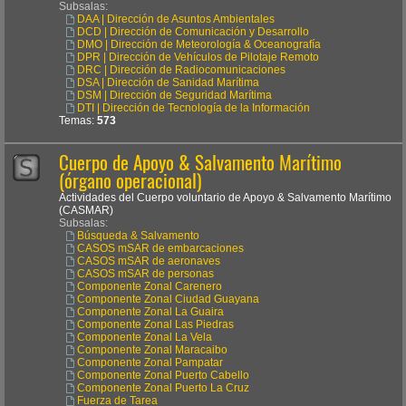
Subsalas:
DAA | Dirección de Asuntos Ambientales
DCD | Dirección de Comunicación y Desarrollo
DMO | Dirección de Meteorología & Oceanografía
DPR | Dirección de Vehículos de Pilotaje Remoto
DRC | Dirección de Radiocomunicaciones
DSA | Dirección de Sanidad Marítima
DSM | Dirección de Seguridad Marítima
DTI | Dirección de Tecnología de la Información
Temas:
573
Cuerpo de Apoyo & Salvamento Marítimo
(órgano operacional)
Actividades del Cuerpo voluntario de Apoyo & Salvamento Marítimo
(CASMAR)
Subsalas:
Búsqueda & Salvamento
CASOS mSAR de embarcaciones
CASOS mSAR de aeronaves
CASOS mSAR de personas
Componente Zonal Carenero
Componente Zonal Ciudad Guayana
Componente Zonal La Guaira
Componente Zonal Las Piedras
Componente Zonal La Vela
Componente Zonal Maracaibo
Componente Zonal Pampatar
Componente Zonal Puerto Cabello
Componente Zonal Puerto La Cruz
Fuerza de Tarea