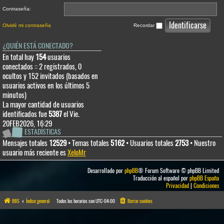
Contraseña:
Olvidé mi contraseña
Recordar
¿QUIÉN ESTÁ CONECTADO?
En total hay
154
usuarios
conectados :: 2 registrados, 0
ocultos y 152 invitados (basados en
usuarios activos en los últimos 5
minutos)
La mayor cantidad de usuarios
identificados fue
5387
el Vie.
20FEB2026, 16:29
ESTADÍSTICAS
Mensajes totales
12529
• Temas totales
5162
• Usuarios totales
2753
• Nuestro
usuario más reciente es
XeloMr
Desarrollado por
phpBB
® Forum Software © phpBB Limited
Traducción al español por
phpBB España
Privacidad
|
Condiciones
BBS
Índice general
Todos los horarios son
UTC-04:00
Borrar cookies