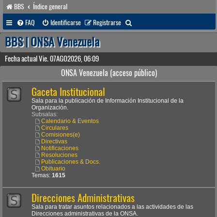
BBS
Índice general
B
FAQ
Identificarse
Registrarse
u
BBS | ONSA Venezuela
s
Fecha actual Vie. 07AGO2026, 06:09
c
ONSA Venezuela (acceso público)
a
Gaceta Institucional
r
Sala para la publicación de Información Institucional de la
Organización.
Subsalas:
Calendario & Eventos
Circulares
Comisiones(e)
Directivas
Notificaciones
Resoluciones
Publicaciones & Docs.
Obituario
Temas:
1615
Direcciones Administrativas
Sala para tratar asuntos relacionados a las actividades de las
Direcciones administrativas de la ONSA.