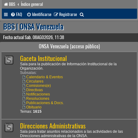
BBS
Índice general
B
FAQ
Identificarse
Registrarse
u
BBS | ONSA Venezuela
s
Fecha actual Sab. 08AGO2026, 11:38
c
ONSA Venezuela (acceso público)
a
Gaceta Institucional
r
Sala para la publicación de Información Institucional de la
Organización.
Subsalas:
Calendario & Eventos
Circulares
Comisiones(e)
Directivas
Notificaciones
Resoluciones
Publicaciones & Docs.
Obituario
Temas:
1615
Direcciones Administrativas
Sala para tratar asuntos relacionados a las actividades de las
Direcciones administrativas de la ONSA.