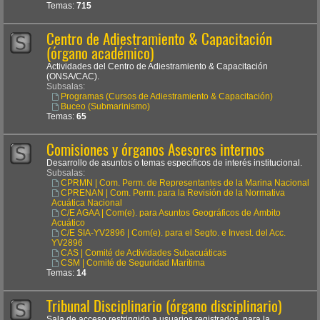
Temas:
715
Centro de Adiestramiento & Capacitación
(órgano académico)
Actividades del Centro de Adiestramiento & Capacitación
(ONSA/CAC).
Subsalas:
Programas (Cursos de Adiestramiento & Capacitación)
Buceo (Submarinismo)
Temas:
65
Comisiones y órganos Asesores internos
Desarrollo de asuntos o temas específicos de interés institucional.
Subsalas:
CPRMN | Com. Perm. de Representantes de la Marina Nacional
CPRENAN | Com. Perm. para la Revisión de la Normativa
Acuática Nacional
C/E AGAA | Com(e). para Asuntos Geográficos de Ámbito
Acuático
C/E SIA-YV2896 | Com(e). para el Segto. e Invest. del Acc.
YV2896
CAS | Comité de Actividades Subacuáticas
CSM | Comité de Seguridad Marítima
Temas:
14
Tribunal Disciplinario (órgano disciplinario)
Sala de acceso restringido a usuarios registrados, para la