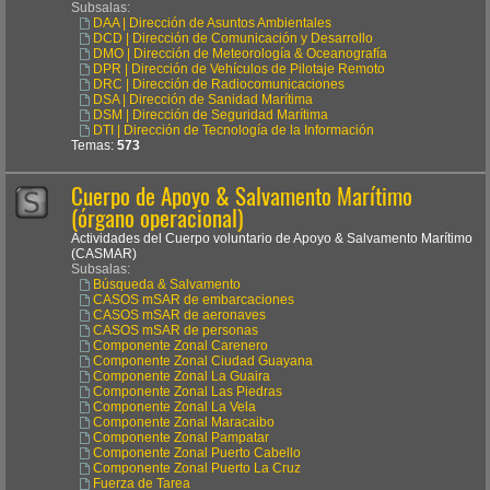
Subsalas:
DAA | Dirección de Asuntos Ambientales
DCD | Dirección de Comunicación y Desarrollo
DMO | Dirección de Meteorología & Oceanografía
DPR | Dirección de Vehículos de Pilotaje Remoto
DRC | Dirección de Radiocomunicaciones
DSA | Dirección de Sanidad Marítima
DSM | Dirección de Seguridad Marítima
DTI | Dirección de Tecnología de la Información
Temas:
573
Cuerpo de Apoyo & Salvamento Marítimo
(órgano operacional)
Actividades del Cuerpo voluntario de Apoyo & Salvamento Marítimo
(CASMAR)
Subsalas:
Búsqueda & Salvamento
CASOS mSAR de embarcaciones
CASOS mSAR de aeronaves
CASOS mSAR de personas
Componente Zonal Carenero
Componente Zonal Ciudad Guayana
Componente Zonal La Guaira
Componente Zonal Las Piedras
Componente Zonal La Vela
Componente Zonal Maracaibo
Componente Zonal Pampatar
Componente Zonal Puerto Cabello
Componente Zonal Puerto La Cruz
Fuerza de Tarea