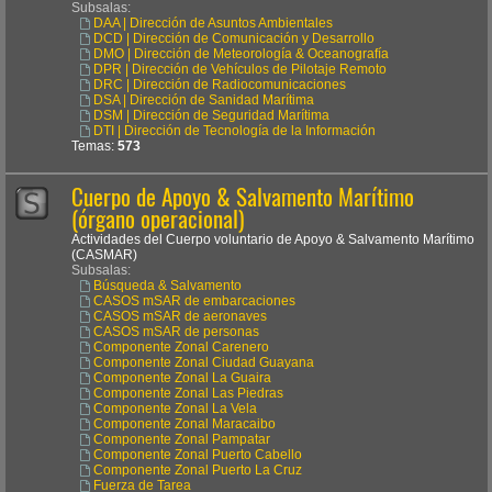
Subsalas:
DAA | Dirección de Asuntos Ambientales
DCD | Dirección de Comunicación y Desarrollo
DMO | Dirección de Meteorología & Oceanografía
DPR | Dirección de Vehículos de Pilotaje Remoto
DRC | Dirección de Radiocomunicaciones
DSA | Dirección de Sanidad Marítima
DSM | Dirección de Seguridad Marítima
DTI | Dirección de Tecnología de la Información
Temas:
573
Cuerpo de Apoyo & Salvamento Marítimo
(órgano operacional)
Actividades del Cuerpo voluntario de Apoyo & Salvamento Marítimo
(CASMAR)
Subsalas:
Búsqueda & Salvamento
CASOS mSAR de embarcaciones
CASOS mSAR de aeronaves
CASOS mSAR de personas
Componente Zonal Carenero
Componente Zonal Ciudad Guayana
Componente Zonal La Guaira
Componente Zonal Las Piedras
Componente Zonal La Vela
Componente Zonal Maracaibo
Componente Zonal Pampatar
Componente Zonal Puerto Cabello
Componente Zonal Puerto La Cruz
Fuerza de Tarea