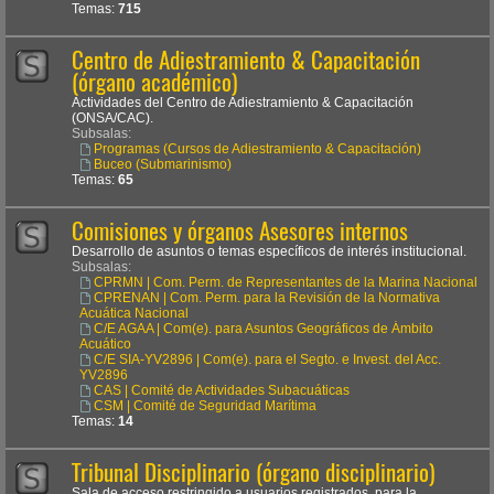
Temas:
715
Centro de Adiestramiento & Capacitación
(órgano académico)
Actividades del Centro de Adiestramiento & Capacitación
(ONSA/CAC).
Subsalas:
Programas (Cursos de Adiestramiento & Capacitación)
Buceo (Submarinismo)
Temas:
65
Comisiones y órganos Asesores internos
Desarrollo de asuntos o temas específicos de interés institucional.
Subsalas:
CPRMN | Com. Perm. de Representantes de la Marina Nacional
CPRENAN | Com. Perm. para la Revisión de la Normativa
Acuática Nacional
C/E AGAA | Com(e). para Asuntos Geográficos de Ámbito
Acuático
C/E SIA-YV2896 | Com(e). para el Segto. e Invest. del Acc.
YV2896
CAS | Comité de Actividades Subacuáticas
CSM | Comité de Seguridad Marítima
Temas:
14
Tribunal Disciplinario (órgano disciplinario)
Sala de acceso restringido a usuarios registrados, para la