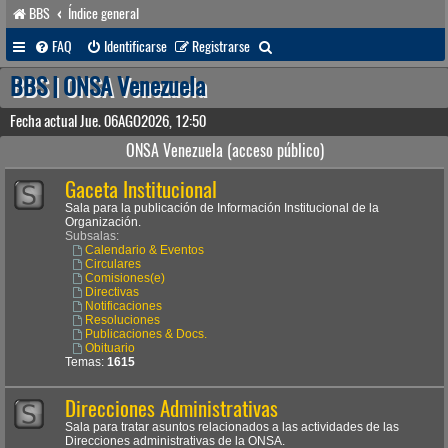
BBS
Índice general
B
FAQ
Identificarse
Registrarse
u
BBS | ONSA Venezuela
s
Fecha actual Jue. 06AGO2026, 12:50
c
ONSA Venezuela (acceso público)
a
Gaceta Institucional
r
Sala para la publicación de Información Institucional de la
Organización.
Subsalas:
Calendario & Eventos
Circulares
Comisiones(e)
Directivas
Notificaciones
Resoluciones
Publicaciones & Docs.
Obituario
Temas:
1615
Direcciones Administrativas
Sala para tratar asuntos relacionados a las actividades de las
Direcciones administrativas de la ONSA.