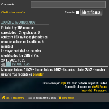
Contraseña:
Olvidé mi contraseña
Recordar
¿QUIÉN ESTÁ CONECTADO?
En total hay
155
usuarios
conectados :: 2 registrados, 0
ocultos y 153 invitados (basados en
usuarios activos en los últimos 5
minutos)
La mayor cantidad de usuarios
identificados fue
5387
el Vie.
20FEB2026, 16:29
ESTADÍSTICAS
Mensajes totales
12529
• Temas totales
5162
• Usuarios totales
2752
• Nuestro
usuario más reciente es
Lewislar
Desarrollado por
phpBB
® Forum Software © phpBB Limited
Traducción al español por
phpBB España
Privacidad
|
Condiciones
BBS
Índice general
Todos los horarios son
UTC-04:00
Borrar cookies