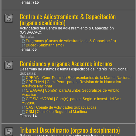
Temas:
715
Centro de Adiestramiento & Capacitación
(órgano académico)
Actividades del Centro de Adiestramiento & Capacitación
(ONSA/CAC).
Subsalas:
Programas (Cursos de Adiestramiento & Capacitación)
Buceo (Submarinismo)
Temas:
65
Comisiones y órganos Asesores internos
Desarrollo de asuntos o temas específicos de interés institucional.
Subsalas:
CPRMN | Com. Perm. de Representantes de la Marina Nacional
CPRENAN | Com. Perm. para la Revisión de la Normativa
Acuática Nacional
C/E AGAA | Com(e). para Asuntos Geográficos de Ámbito
Acuático
C/E SIA-YV2896 | Com(e). para el Segto. e Invest. del Acc.
YV2896
CAS | Comité de Actividades Subacuáticas
CSM | Comité de Seguridad Marítima
Temas:
14
Tribunal Disciplinario (órgano disciplinario)
Sala de acceso restringido a usuarios registrados, para la