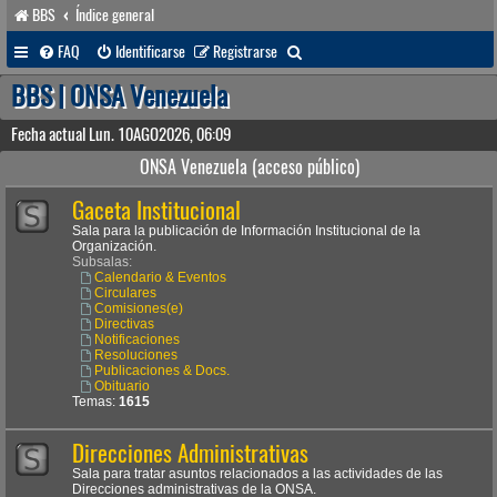
BBS
Índice general
B
FAQ
Identificarse
Registrarse
u
BBS | ONSA Venezuela
s
Fecha actual Lun. 10AGO2026, 06:09
c
ONSA Venezuela (acceso público)
a
Gaceta Institucional
r
Sala para la publicación de Información Institucional de la
Organización.
Subsalas:
Calendario & Eventos
Circulares
Comisiones(e)
Directivas
Notificaciones
Resoluciones
Publicaciones & Docs.
Obituario
Temas:
1615
Direcciones Administrativas
Sala para tratar asuntos relacionados a las actividades de las
Direcciones administrativas de la ONSA.