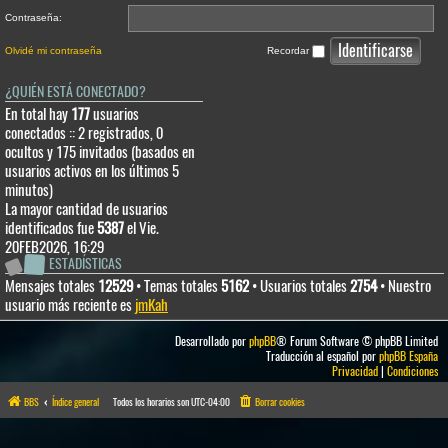
Contraseña:
Olvidé mi contraseña
Recordar
¿QUIÉN ESTÁ CONECTADO?
En total hay
177
usuarios
conectados :: 2 registrados, 0
ocultos y 175 invitados (basados en
usuarios activos en los últimos 5
minutos)
La mayor cantidad de usuarios
identificados fue
5387
el Vie.
20FEB2026, 16:29
ESTADÍSTICAS
Mensajes totales
12529
• Temas totales
5162
• Usuarios totales
2754
• Nuestro
usuario más reciente es
jmKah
Desarrollado por
phpBB
® Forum Software © phpBB Limited
Traducción al español por
phpBB España
Privacidad
|
Condiciones
BBS
Índice general
Todos los horarios son
UTC-04:00
Borrar cookies