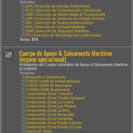
Subsalas:
DAA | Dirección de Asuntos Ambientales
DCD | Dirección de Comunicación y Desarrollo
DMO | Dirección de Meteorología & Oceanografía
DPR | Dirección de Vehículos de Pilotaje Remoto
DRC | Dirección de Radiocomunicaciones
DSA | Dirección de Sanidad Marítima
DSM | Dirección de Seguridad Marítima
DTI | Dirección de Tecnología de la Información
Temas:
573
Cuerpo de Apoyo & Salvamento Marítimo
(órgano operacional)
Actividades del Cuerpo voluntario de Apoyo & Salvamento Marítimo
(CASMAR)
Subsalas:
Búsqueda & Salvamento
CASOS mSAR de embarcaciones
CASOS mSAR de aeronaves
CASOS mSAR de personas
Componente Zonal Carenero
Componente Zonal Ciudad Guayana
Componente Zonal La Guaira
Componente Zonal Las Piedras
Componente Zonal La Vela
Componente Zonal Maracaibo
Componente Zonal Pampatar
Componente Zonal Puerto Cabello
Componente Zonal Puerto La Cruz
Fuerza de Tarea