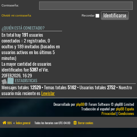
Contraseña:
Olvidé mi contraseña
Recordar
¿QUIÉN ESTÁ CONECTADO?
En total hay
191
usuarios
conectados :: 2 registrados, 0
ocultos y 189 invitados (basados en
usuarios activos en los últimos 5
minutos)
La mayor cantidad de usuarios
identificados fue
5387
el Vie.
20FEB2026, 16:29
ESTADÍSTICAS
Mensajes totales
12529
• Temas totales
5162
• Usuarios totales
2752
• Nuestro
usuario más reciente es
Lewislar
Desarrollado por
phpBB
® Forum Software © phpBB Limited
Traducción al español por
phpBB España
Privacidad
|
Condiciones
BBS
Índice general
Todos los horarios son
UTC-04:00
Borrar cookies