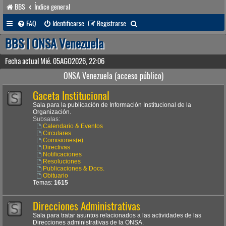
BBS
Índice general
B
FAQ
Identificarse
Registrarse
u
BBS | ONSA Venezuela
s
Fecha actual Mié. 05AGO2026, 22:06
c
ONSA Venezuela (acceso público)
a
Gaceta Institucional
r
Sala para la publicación de Información Institucional de la
Organización.
Subsalas:
Calendario & Eventos
Circulares
Comisiones(e)
Directivas
Notificaciones
Resoluciones
Publicaciones & Docs.
Obituario
Temas:
1615
Direcciones Administrativas
Sala para tratar asuntos relacionados a las actividades de las
Direcciones administrativas de la ONSA.