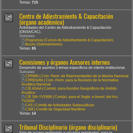
Temas:
715
Centro de Adiestramiento & Capacitación
(órgano académico)
Actividades del Centro de Adiestramiento & Capacitación
(ONSA/CAC).
Subsalas:
Programas (Cursos de Adiestramiento & Capacitación)
Buceo (Submarinismo)
Temas:
65
Comisiones y órganos Asesores internos
Desarrollo de asuntos o temas específicos de interés institucional.
Subsalas:
CPRMN | Com. Perm. de Representantes de la Marina Nacional
CPRENAN | Com. Perm. para la Revisión de la Normativa
Acuática Nacional
C/E AGAA | Com(e). para Asuntos Geográficos de Ámbito
Acuático
C/E SIA-YV2896 | Com(e). para el Segto. e Invest. del Acc.
YV2896
CAS | Comité de Actividades Subacuáticas
CSM | Comité de Seguridad Marítima
Temas:
14
Tribunal Disciplinario (órgano disciplinario)
Sala de acceso restringido a usuarios registrados, para la