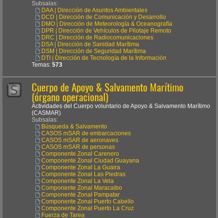
Subsalas:
DAA | Dirección de Asuntos Ambientales
DCD | Dirección de Comunicación y Desarrollo
DMO | Dirección de Meteorología & Oceanografía
DPR | Dirección de Vehículos de Pilotaje Remoto
DRC | Dirección de Radiocomunicaciones
DSA | Dirección de Sanidad Marítima
DSM | Dirección de Seguridad Marítima
DTI | Dirección de Tecnología de la Información
Temas:
573
Cuerpo de Apoyo & Salvamento Marítimo
(órgano operacional)
Actividades del Cuerpo voluntario de Apoyo & Salvamento Marítimo
(CASMAR)
Subsalas:
Búsqueda & Salvamento
CASOS mSAR de embarcaciones
CASOS mSAR de aeronaves
CASOS mSAR de personas
Componente Zonal Carenero
Componente Zonal Ciudad Guayana
Componente Zonal La Guaira
Componente Zonal Las Piedras
Componente Zonal La Vela
Componente Zonal Maracaibo
Componente Zonal Pampatar
Componente Zonal Puerto Cabello
Componente Zonal Puerto La Cruz
Fuerza de Tarea