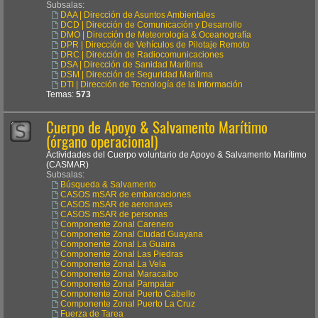
Subsalas:
DAA | Dirección de Asuntos Ambientales
DCD | Dirección de Comunicación y Desarrollo
DMO | Dirección de Meteorología & Oceanografía
DPR | Dirección de Vehículos de Pilotaje Remoto
DRC | Dirección de Radiocomunicaciones
DSA | Dirección de Sanidad Marítima
DSM | Dirección de Seguridad Marítima
DTI | Dirección de Tecnología de la Información
Temas:
573
Cuerpo de Apoyo & Salvamento Marítimo
(órgano operacional)
Actividades del Cuerpo voluntario de Apoyo & Salvamento Marítimo
(CASMAR)
Subsalas:
Búsqueda & Salvamento
CASOS mSAR de embarcaciones
CASOS mSAR de aeronaves
CASOS mSAR de personas
Componente Zonal Carenero
Componente Zonal Ciudad Guayana
Componente Zonal La Guaira
Componente Zonal Las Piedras
Componente Zonal La Vela
Componente Zonal Maracaibo
Componente Zonal Pampatar
Componente Zonal Puerto Cabello
Componente Zonal Puerto La Cruz
Fuerza de Tarea