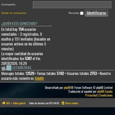
Contraseña:
Olvidé mi contraseña
Recordar
¿QUIÉN ESTÁ CONECTADO?
En total hay
154
usuarios
conectados :: 3 registrados, 0
ocultos y 151 invitados (basados en
usuarios activos en los últimos 5
minutos)
La mayor cantidad de usuarios
identificados fue
5387
el Vie.
20FEB2026, 16:29
ESTADÍSTICAS
Mensajes totales
12529
• Temas totales
5162
• Usuarios totales
2753
• Nuestro
usuario más reciente es
XeloMr
Desarrollado por
phpBB
® Forum Software © phpBB Limited
Traducción al español por
phpBB España
Privacidad
|
Condiciones
BBS
Índice general
Todos los horarios son
UTC-04:00
Borrar cookies