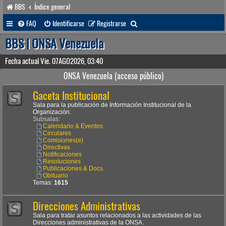
BBS
Índice general
B
FAQ
Identificarse
Registrarse
u
BBS | ONSA Venezuela
s
Fecha actual Vie. 07AGO2026, 03:40
c
ONSA Venezuela (acceso público)
a
Gaceta Institucional
r
Sala para la publicación de Información Institucional de la
Organización.
Subsalas:
Calendario & Eventos
Circulares
Comisiones(e)
Directivas
Notificaciones
Resoluciones
Publicaciones & Docs.
Obituario
Temas:
1615
Direcciones Administrativas
Sala para tratar asuntos relacionados a las actividades de las
Direcciones administrativas de la ONSA.