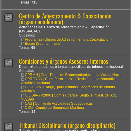
Temas:
715
Centro de Adiestramiento & Capacitación
(órgano académico)
Actividades del Centro de Adiestramiento & Capacitación
(ONSA/CAC).
Subsalas:
Programas (Cursos de Adiestramiento & Capacitación)
Buceo (Submarinismo)
Temas:
65
Comisiones y órganos Asesores internos
Desarrollo de asuntos o temas específicos de interés institucional.
Subsalas:
CPRMN | Com. Perm. de Representantes de la Marina Nacional
CPRENAN | Com. Perm. para la Revisión de la Normativa
Acuática Nacional
C/E AGAA | Com(e). para Asuntos Geográficos de Ámbito
Acuático
C/E SIA-YV2896 | Com(e). para el Segto. e Invest. del Acc.
YV2896
CAS | Comité de Actividades Subacuáticas
CSM | Comité de Seguridad Marítima
Temas:
14
Tribunal Disciplinario (órgano disciplinario)
Sala de acceso restringido a usuarios registrados, para la