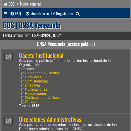
BBS
Índice general
B
FAQ
Identificarse
Registrarse
u
BBS | ONSA Venezuela
s
Fecha actual Dom. 09AGO2026, 07:24
c
ONSA Venezuela (acceso público)
a
Gaceta Institucional
r
Sala para la publicación de Información Institucional de la
Organización.
Subsalas:
Calendario & Eventos
Circulares
Comisiones(e)
Directivas
Notificaciones
Resoluciones
Publicaciones & Docs.
Obituario
Temas:
1615
Direcciones Administrativas
Sala para tratar asuntos relacionados a las actividades de las
Direcciones administrativas de la ONSA.