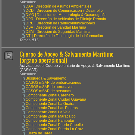
Subsalas:
DAA | Dirección de Asuntos Ambientales
DCD | Dirección de Comunicación y Desarrollo
DMO | Dirección de Meteorología & Oceanografía
DPR | Dirección de Vehículos de Pilotaje Remoto
DRC | Dirección de Radiocomunicaciones
DSA | Dirección de Sanidad Marítima
DSM | Dirección de Seguridad Marítima
DTI | Dirección de Tecnología de la Información
Temas:
573
Cuerpo de Apoyo & Salvamento Marítimo
(órgano operacional)
Actividades del Cuerpo voluntario de Apoyo & Salvamento Marítimo
(CASMAR)
Subsalas:
Búsqueda & Salvamento
CASOS mSAR de embarcaciones
CASOS mSAR de aeronaves
CASOS mSAR de personas
Componente Zonal Carenero
Componente Zonal Ciudad Guayana
Componente Zonal La Guaira
Componente Zonal Las Piedras
Componente Zonal La Vela
Componente Zonal Maracaibo
Componente Zonal Pampatar
Componente Zonal Puerto Cabello
Componente Zonal Puerto La Cruz
Fuerza de Tarea