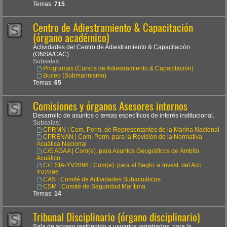
Temas:
715
Centro de Adiestramiento & Capacitación
(órgano académico)
Actividades del Centro de Adiestramiento & Capacitación
(ONSA/CAC).
Subsalas:
Programas (Cursos de Adiestramiento & Capacitación)
Buceo (Submarinismo)
Temas:
65
Comisiones y órganos Asesores internos
Desarrollo de asuntos o temas específicos de interés institucional.
Subsalas:
CPRMN | Com. Perm. de Representantes de la Marina Nacional
CPRENAN | Com. Perm. para la Revisión de la Normativa
Acuática Nacional
C/E AGAA | Com(e). para Asuntos Geográficos de Ámbito
Acuático
C/E SIA-YV2896 | Com(e). para el Segto. e Invest. del Acc.
YV2896
CAS | Comité de Actividades Subacuáticas
CSM | Comité de Seguridad Marítima
Temas:
14
Tribunal Disciplinario (órgano disciplinario)
Sala de acceso restringido a usuarios registrados, para la