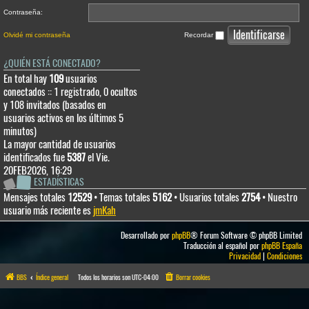
Contraseña:
Olvidé mi contraseña
Recordar
¿QUIÉN ESTÁ CONECTADO?
En total hay
109
usuarios
conectados :: 1 registrado, 0 ocultos
y 108 invitados (basados en
usuarios activos en los últimos 5
minutos)
La mayor cantidad de usuarios
identificados fue
5387
el Vie.
20FEB2026, 16:29
ESTADÍSTICAS
Mensajes totales
12529
• Temas totales
5162
• Usuarios totales
2754
• Nuestro
usuario más reciente es
jmKah
Desarrollado por
phpBB
® Forum Software © phpBB Limited
Traducción al español por
phpBB España
Privacidad
|
Condiciones
BBS
Índice general
Todos los horarios son
UTC-04:00
Borrar cookies