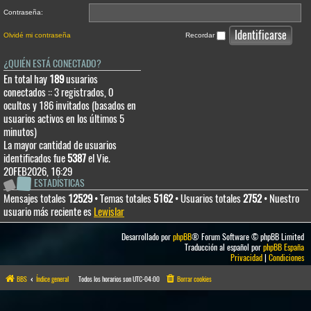
Contraseña:
Olvidé mi contraseña
Recordar
¿QUIÉN ESTÁ CONECTADO?
En total hay
189
usuarios
conectados :: 3 registrados, 0
ocultos y 186 invitados (basados en
usuarios activos en los últimos 5
minutos)
La mayor cantidad de usuarios
identificados fue
5387
el Vie.
20FEB2026, 16:29
ESTADÍSTICAS
Mensajes totales
12529
• Temas totales
5162
• Usuarios totales
2752
• Nuestro
usuario más reciente es
Lewislar
Desarrollado por
phpBB
® Forum Software © phpBB Limited
Traducción al español por
phpBB España
Privacidad
|
Condiciones
BBS
Índice general
Todos los horarios son
UTC-04:00
Borrar cookies