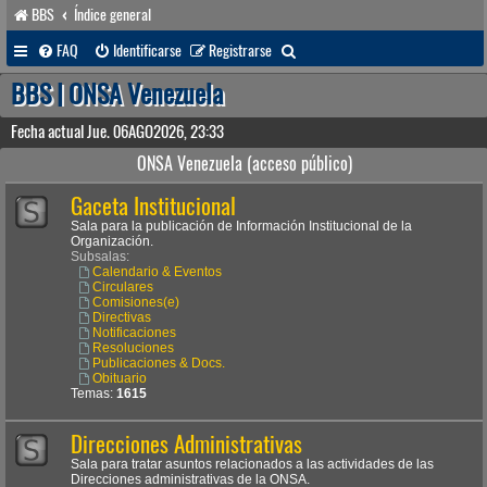
BBS
Índice general
B
FAQ
Identificarse
Registrarse
u
BBS | ONSA Venezuela
s
Fecha actual Jue. 06AGO2026, 23:33
c
ONSA Venezuela (acceso público)
a
Gaceta Institucional
r
Sala para la publicación de Información Institucional de la
Organización.
Subsalas:
Calendario & Eventos
Circulares
Comisiones(e)
Directivas
Notificaciones
Resoluciones
Publicaciones & Docs.
Obituario
Temas:
1615
Direcciones Administrativas
Sala para tratar asuntos relacionados a las actividades de las
Direcciones administrativas de la ONSA.