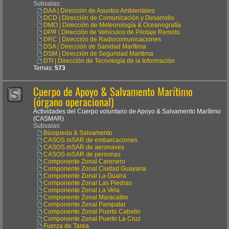
Subsalas:
DAA | Dirección de Asuntos Ambientales
DCD | Dirección de Comunicación y Desarrollo
DMO | Dirección de Meteorología & Oceanografía
DPR | Dirección de Vehículos de Pilotaje Remoto
DRC | Dirección de Radiocomunicaciones
DSA | Dirección de Sanidad Marítima
DSM | Dirección de Seguridad Marítima
DTI | Dirección de Tecnología de la Información
Temas:
573
Cuerpo de Apoyo & Salvamento Marítimo
(órgano operacional)
Actividades del Cuerpo voluntario de Apoyo & Salvamento Marítimo
(CASMAR)
Subsalas:
Búsqueda & Salvamento
CASOS mSAR de embarcaciones
CASOS mSAR de aeronaves
CASOS mSAR de personas
Componente Zonal Carenero
Componente Zonal Ciudad Guayana
Componente Zonal La Guaira
Componente Zonal Las Piedras
Componente Zonal La Vela
Componente Zonal Maracaibo
Componente Zonal Pampatar
Componente Zonal Puerto Cabello
Componente Zonal Puerto La Cruz
Fuerza de Tarea