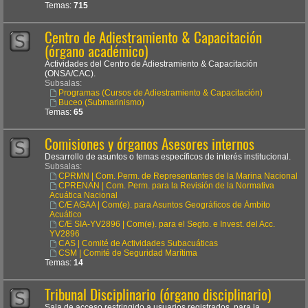
Temas:
715
Centro de Adiestramiento & Capacitación
(órgano académico)
Actividades del Centro de Adiestramiento & Capacitación
(ONSA/CAC).
Subsalas:
Programas (Cursos de Adiestramiento & Capacitación)
Buceo (Submarinismo)
Temas:
65
Comisiones y órganos Asesores internos
Desarrollo de asuntos o temas específicos de interés institucional.
Subsalas:
CPRMN | Com. Perm. de Representantes de la Marina Nacional
CPRENAN | Com. Perm. para la Revisión de la Normativa
Acuática Nacional
C/E AGAA | Com(e). para Asuntos Geográficos de Ámbito
Acuático
C/E SIA-YV2896 | Com(e). para el Segto. e Invest. del Acc.
YV2896
CAS | Comité de Actividades Subacuáticas
CSM | Comité de Seguridad Marítima
Temas:
14
Tribunal Disciplinario (órgano disciplinario)
Sala de acceso restringido a usuarios registrados, para la