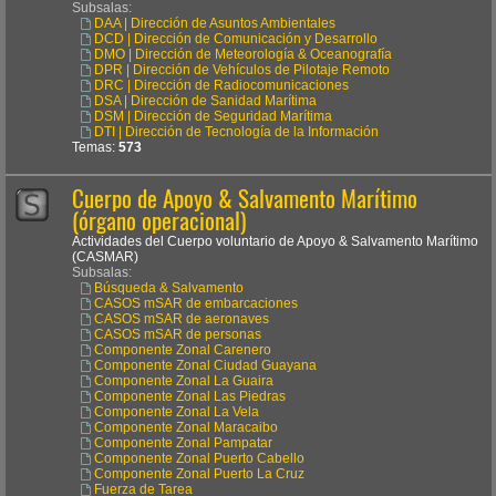
Subsalas:
DAA | Dirección de Asuntos Ambientales
DCD | Dirección de Comunicación y Desarrollo
DMO | Dirección de Meteorología & Oceanografía
DPR | Dirección de Vehículos de Pilotaje Remoto
DRC | Dirección de Radiocomunicaciones
DSA | Dirección de Sanidad Marítima
DSM | Dirección de Seguridad Marítima
DTI | Dirección de Tecnología de la Información
Temas:
573
Cuerpo de Apoyo & Salvamento Marítimo
(órgano operacional)
Actividades del Cuerpo voluntario de Apoyo & Salvamento Marítimo
(CASMAR)
Subsalas:
Búsqueda & Salvamento
CASOS mSAR de embarcaciones
CASOS mSAR de aeronaves
CASOS mSAR de personas
Componente Zonal Carenero
Componente Zonal Ciudad Guayana
Componente Zonal La Guaira
Componente Zonal Las Piedras
Componente Zonal La Vela
Componente Zonal Maracaibo
Componente Zonal Pampatar
Componente Zonal Puerto Cabello
Componente Zonal Puerto La Cruz
Fuerza de Tarea