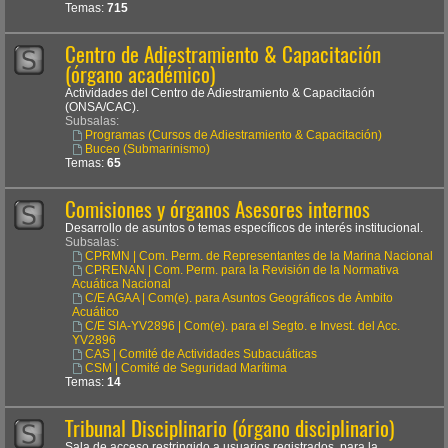
Temas:
715
Centro de Adiestramiento & Capacitación
(órgano académico)
Actividades del Centro de Adiestramiento & Capacitación
(ONSA/CAC).
Subsalas:
Programas (Cursos de Adiestramiento & Capacitación)
Buceo (Submarinismo)
Temas:
65
Comisiones y órganos Asesores internos
Desarrollo de asuntos o temas específicos de interés institucional.
Subsalas:
CPRMN | Com. Perm. de Representantes de la Marina Nacional
CPRENAN | Com. Perm. para la Revisión de la Normativa
Acuática Nacional
C/E AGAA | Com(e). para Asuntos Geográficos de Ámbito
Acuático
C/E SIA-YV2896 | Com(e). para el Segto. e Invest. del Acc.
YV2896
CAS | Comité de Actividades Subacuáticas
CSM | Comité de Seguridad Marítima
Temas:
14
Tribunal Disciplinario (órgano disciplinario)
Sala de acceso restringido a usuarios registrados, para la