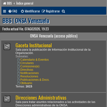
BBS
Índice general
B
FAQ
Identificarse
Registrarse
u
BBS | ONSA Venezuela
s
Fecha actual Vie. 07AGO2026, 19:23
c
ONSA Venezuela (acceso público)
a
Gaceta Institucional
r
Sala para la publicación de Información Institucional de la
Organización.
Subsalas:
Calendario & Eventos
Circulares
Comisiones(e)
Directivas
Notificaciones
Resoluciones
Publicaciones & Docs.
Obituario
Temas:
1615
Direcciones Administrativas
Sala para tratar asuntos relacionados a las actividades de las
Direcciones administrativas de la ONSA.