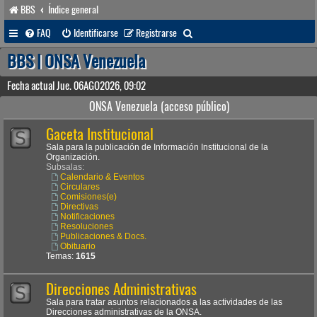
BBS
Índice general
B
FAQ
Identificarse
Registrarse
u
BBS | ONSA Venezuela
s
Fecha actual Jue. 06AGO2026, 09:02
c
ONSA Venezuela (acceso público)
a
Gaceta Institucional
r
Sala para la publicación de Información Institucional de la
Organización.
Subsalas:
Calendario & Eventos
Circulares
Comisiones(e)
Directivas
Notificaciones
Resoluciones
Publicaciones & Docs.
Obituario
Temas:
1615
Direcciones Administrativas
Sala para tratar asuntos relacionados a las actividades de las
Direcciones administrativas de la ONSA.