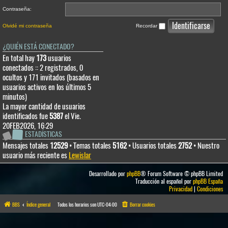
Contraseña:
Olvidé mi contraseña
Recordar
¿QUIÉN ESTÁ CONECTADO?
En total hay
173
usuarios
conectados :: 2 registrados, 0
ocultos y 171 invitados (basados en
usuarios activos en los últimos 5
minutos)
La mayor cantidad de usuarios
identificados fue
5387
el Vie.
20FEB2026, 16:29
ESTADÍSTICAS
Mensajes totales
12529
• Temas totales
5162
• Usuarios totales
2752
• Nuestro
usuario más reciente es
Lewislar
Desarrollado por
phpBB
® Forum Software © phpBB Limited
Traducción al español por
phpBB España
Privacidad
|
Condiciones
BBS
Índice general
Todos los horarios son
UTC-04:00
Borrar cookies