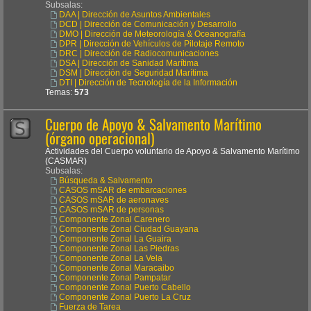
Subsalas:
DAA | Dirección de Asuntos Ambientales
DCD | Dirección de Comunicación y Desarrollo
DMO | Dirección de Meteorología & Oceanografía
DPR | Dirección de Vehículos de Pilotaje Remoto
DRC | Dirección de Radiocomunicaciones
DSA | Dirección de Sanidad Marítima
DSM | Dirección de Seguridad Marítima
DTI | Dirección de Tecnología de la Información
Temas:
573
Cuerpo de Apoyo & Salvamento Marítimo
(órgano operacional)
Actividades del Cuerpo voluntario de Apoyo & Salvamento Marítimo
(CASMAR)
Subsalas:
Búsqueda & Salvamento
CASOS mSAR de embarcaciones
CASOS mSAR de aeronaves
CASOS mSAR de personas
Componente Zonal Carenero
Componente Zonal Ciudad Guayana
Componente Zonal La Guaira
Componente Zonal Las Piedras
Componente Zonal La Vela
Componente Zonal Maracaibo
Componente Zonal Pampatar
Componente Zonal Puerto Cabello
Componente Zonal Puerto La Cruz
Fuerza de Tarea