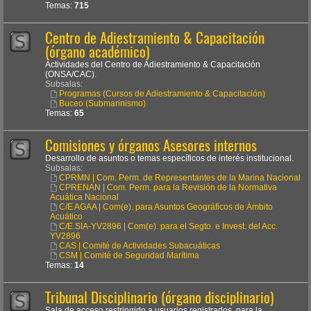
Temas:
715
Centro de Adiestramiento & Capacitación
(órgano académico)
Actividades del Centro de Adiestramiento & Capacitación
(ONSA/CAC).
Subsalas:
Programas (Cursos de Adiestramiento & Capacitación)
Buceo (Submarinismo)
Temas:
65
Comisiones y órganos Asesores internos
Desarrollo de asuntos o temas específicos de interés institucional.
Subsalas:
CPRMN | Com. Perm. de Representantes de la Marina Nacional
CPRENAN | Com. Perm. para la Revisión de la Normativa
Acuática Nacional
C/E AGAA | Com(e). para Asuntos Geográficos de Ámbito
Acuático
C/E SIA-YV2896 | Com(e). para el Segto. e Invest. del Acc.
YV2896
CAS | Comité de Actividades Subacuáticas
CSM | Comité de Seguridad Marítima
Temas:
14
Tribunal Disciplinario (órgano disciplinario)
Sala de acceso restringido a usuarios registrados, para la