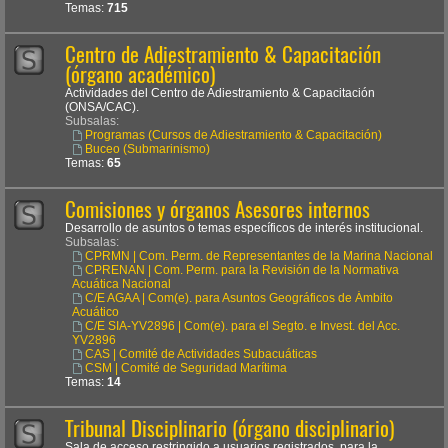
Temas:
715
Centro de Adiestramiento & Capacitación
(órgano académico)
Actividades del Centro de Adiestramiento & Capacitación
(ONSA/CAC).
Subsalas:
Programas (Cursos de Adiestramiento & Capacitación)
Buceo (Submarinismo)
Temas:
65
Comisiones y órganos Asesores internos
Desarrollo de asuntos o temas específicos de interés institucional.
Subsalas:
CPRMN | Com. Perm. de Representantes de la Marina Nacional
CPRENAN | Com. Perm. para la Revisión de la Normativa
Acuática Nacional
C/E AGAA | Com(e). para Asuntos Geográficos de Ámbito
Acuático
C/E SIA-YV2896 | Com(e). para el Segto. e Invest. del Acc.
YV2896
CAS | Comité de Actividades Subacuáticas
CSM | Comité de Seguridad Marítima
Temas:
14
Tribunal Disciplinario (órgano disciplinario)
Sala de acceso restringido a usuarios registrados, para la