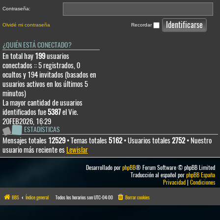
Contraseña:
Olvidé mi contraseña
Recordar
¿QUIÉN ESTÁ CONECTADO?
En total hay
199
usuarios
conectados :: 5 registrados, 0
ocultos y 194 invitados (basados en
usuarios activos en los últimos 5
minutos)
La mayor cantidad de usuarios
identificados fue
5387
el Vie.
20FEB2026, 16:29
ESTADÍSTICAS
Mensajes totales
12529
• Temas totales
5162
• Usuarios totales
2752
• Nuestro
usuario más reciente es
Lewislar
Desarrollado por
phpBB
® Forum Software © phpBB Limited
Traducción al español por
phpBB España
Privacidad
|
Condiciones
BBS
Índice general
Todos los horarios son
UTC-04:00
Borrar cookies