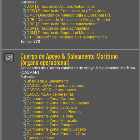
Subsalas:
DAA | Dirección de Asuntos Ambientales
DCD | Dirección de Comunicación y Desarrollo
DMO | Dirección de Meteorología & Oceanografía
DPR | Dirección de Vehículos de Pilotaje Remoto
DRC | Dirección de Radiocomunicaciones
DSA | Dirección de Sanidad Marítima
DSM | Dirección de Seguridad Marítima
DTI | Dirección de Tecnología de la Información
Temas:
573
Cuerpo de Apoyo & Salvamento Marítimo
(órgano operacional)
Actividades del Cuerpo voluntario de Apoyo & Salvamento Marítimo
(CASMAR)
Subsalas:
Búsqueda & Salvamento
CASOS mSAR de embarcaciones
CASOS mSAR de aeronaves
CASOS mSAR de personas
Componente Zonal Carenero
Componente Zonal Ciudad Guayana
Componente Zonal La Guaira
Componente Zonal Las Piedras
Componente Zonal La Vela
Componente Zonal Maracaibo
Componente Zonal Pampatar
Componente Zonal Puerto Cabello
Componente Zonal Puerto La Cruz
Fuerza de Tarea