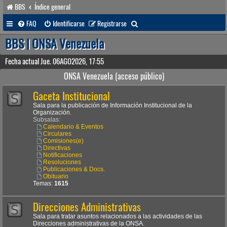
BBS
Índice general
B
FAQ
Identificarse
Registrarse
u
BBS | ONSA Venezuela
s
Fecha actual Jue. 06AGO2026, 17:55
c
ONSA Venezuela (acceso público)
a
Gaceta Institucional
r
Sala para la publicación de Información Institucional de la
Organización.
Subsalas:
Calendario & Eventos
Circulares
Comisiones(e)
Directivas
Notificaciones
Resoluciones
Publicaciones & Docs.
Obituario
Temas:
1615
Direcciones Administrativas
Sala para tratar asuntos relacionados a las actividades de las
Direcciones administrativas de la ONSA.