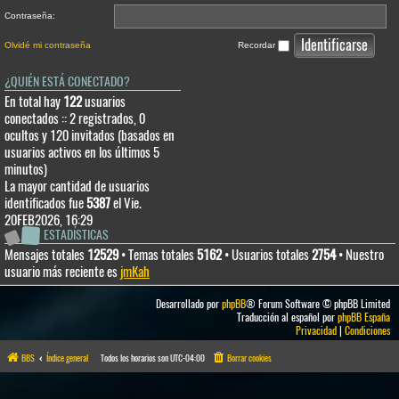
Contraseña:
Olvidé mi contraseña
Recordar
¿QUIÉN ESTÁ CONECTADO?
En total hay
122
usuarios
conectados :: 2 registrados, 0
ocultos y 120 invitados (basados en
usuarios activos en los últimos 5
minutos)
La mayor cantidad de usuarios
identificados fue
5387
el Vie.
20FEB2026, 16:29
ESTADÍSTICAS
Mensajes totales
12529
• Temas totales
5162
• Usuarios totales
2754
• Nuestro
usuario más reciente es
jmKah
Desarrollado por
phpBB
® Forum Software © phpBB Limited
Traducción al español por
phpBB España
Privacidad
|
Condiciones
BBS
Índice general
Todos los horarios son
UTC-04:00
Borrar cookies