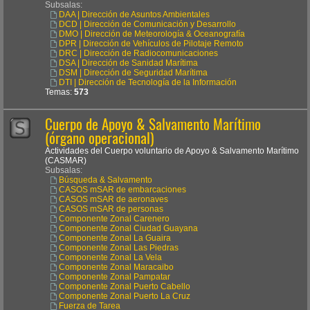
Subsalas:
DAA | Dirección de Asuntos Ambientales
DCD | Dirección de Comunicación y Desarrollo
DMO | Dirección de Meteorología & Oceanografía
DPR | Dirección de Vehículos de Pilotaje Remoto
DRC | Dirección de Radiocomunicaciones
DSA | Dirección de Sanidad Marítima
DSM | Dirección de Seguridad Marítima
DTI | Dirección de Tecnología de la Información
Temas:
573
Cuerpo de Apoyo & Salvamento Marítimo
(órgano operacional)
Actividades del Cuerpo voluntario de Apoyo & Salvamento Marítimo
(CASMAR)
Subsalas:
Búsqueda & Salvamento
CASOS mSAR de embarcaciones
CASOS mSAR de aeronaves
CASOS mSAR de personas
Componente Zonal Carenero
Componente Zonal Ciudad Guayana
Componente Zonal La Guaira
Componente Zonal Las Piedras
Componente Zonal La Vela
Componente Zonal Maracaibo
Componente Zonal Pampatar
Componente Zonal Puerto Cabello
Componente Zonal Puerto La Cruz
Fuerza de Tarea