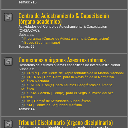
Temas:
715
Centro de Adiestramiento & Capacitación
(órgano académico)
Actividades del Centro de Adiestramiento & Capacitación
(ONSA/CAC).
Subsalas:
Programas (Cursos de Adiestramiento & Capacitación)
Buceo (Submarinismo)
Temas:
65
Comisiones y órganos Asesores internos
Desarrollo de asuntos o temas específicos de interés institucional.
Subsalas:
CPRMN | Com. Perm. de Representantes de la Marina Nacional
CPRENAN | Com. Perm. para la Revisión de la Normativa
Acuática Nacional
C/E AGAA | Com(e). para Asuntos Geográficos de Ámbito
Acuático
C/E SIA-YV2896 | Com(e). para el Segto. e Invest. del Acc.
YV2896
CAS | Comité de Actividades Subacuáticas
CSM | Comité de Seguridad Marítima
Temas:
14
Tribunal Disciplinario (órgano disciplinario)
Sala de acceso restringido a usuarios registrados, para la