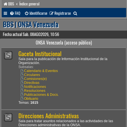
BBS
Índice general
B
FAQ
Identificarse
Registrarse
u
BBS | ONSA Venezuela
s
Fecha actual Sab. 08AGO2026, 10:56
c
ONSA Venezuela (acceso público)
a
Gaceta Institucional
r
Sala para la publicación de Información Institucional de la
Organización.
Subsalas:
Calendario & Eventos
Circulares
Comisiones(e)
Directivas
Notificaciones
Resoluciones
Publicaciones & Docs.
Obituario
Temas:
1615
Direcciones Administrativas
Sala para tratar asuntos relacionados a las actividades de las
Direcciones administrativas de la ONSA.