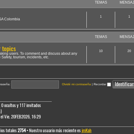
TEMAS
MENSA
1
1
NSA Colombia
TEMAS
MENSA
 topics
10
20
aking users. To comment and discuss about any
 Safety, tourism, incidents, etc.
raseña:
Olvidé mi contraseña
|
Recordar
 0 ocultos y 117 invitados
s)
el Vie. 20FEB2026, 16:29
ios totales
2754
• Nuestro usuario más reciente es
jmKah