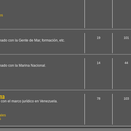
os
19
101
onado con la Gente de Mar, formación, etc.
14
44
onado con la Marina Nacional.
na
78
103
 con el marco jurídico en Venezuela.
ales
s