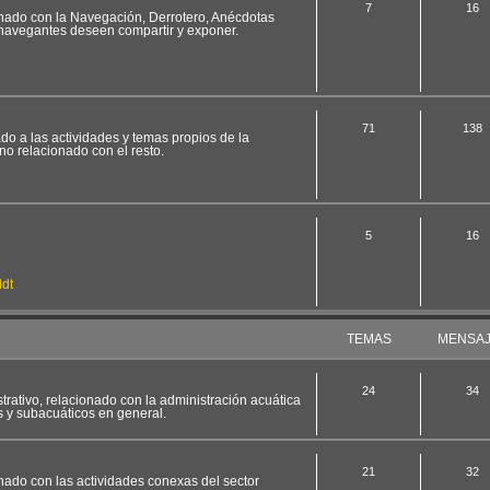
7
16
ionado con la Navegación, Derrotero, Anécdotas
 navegantes deseen compartir y exponer.
71
138
ado a las actividades y temas propios de la
no relacionado con el resto.
5
16
dt
TEMAS
MENSA
24
34
strativo, relacionado con la administración acuática
s y subacuáticos en general.
21
32
onado con las actividades conexas del sector