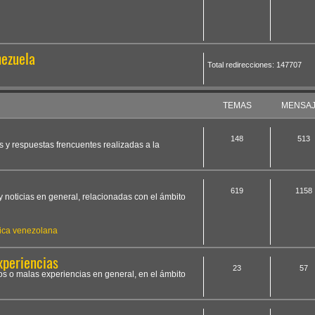
nezuela
Total redirecciones: 147707
TEMAS
MENSA
148
513
s y respuestas frencuentes realizadas a la
619
1158
y noticias en general, relacionadas con el ámbito
ica venezolana
xperiencias
23
57
os o malas experiencias en general, en el ámbito