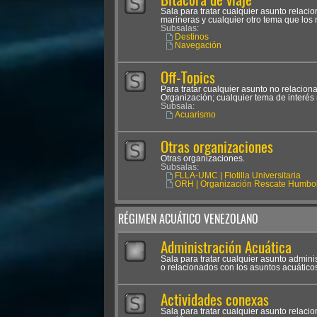
Sala para tratar cualquier asunto relac
marineras y cualquier otro tema que los
Subsalas:
Destinos
Navegación
Off-Topics
Para tratar cualquier asunto no relacion
Organización; cualquier tema de interés 
Subsala:
Acuarismo
Otras organizaciones
Otras organizaciones.
Subsalas:
FLLA-UMC | Flotilla Universitaria
ORH | Organización Rescate Humbol
RÉGIMEN ACUÁTICO VENEZOLANO
Administración Acuática
Sala para tratar cualquier asunto admini
o relacionados con los asuntos acuático
Actividades conexas
Sala para tratar cualquier asunto relaci