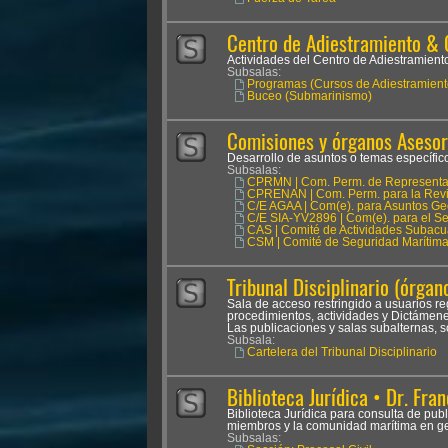
Centro de Adiestramiento & 
Actividades del Centro de Adiestramien
Subsalas:
Programas (Cursos de Adiestramient
Buceo (Submarinismo)
Comisiones y órganos Asesor
Desarrollo de asuntos o temas específicos
Subsalas:
CPRMN | Com. Perm. de Representan
CPRENAN | Com. Perm. para la Revis
C/E AGAA | Com(e). para Asuntos Ge
C/E SIA-YV2896 | Com(e). para el Seg
CAS | Comité de Actividades Subacu
CSM | Comité de Seguridad Marítim
Tribunal Disciplinario (órgano
Sala de acceso restringido a usuarios reg
procedimientos, actividades y Dictámenes
Las publicaciones y salas subalternas, s
Subsala:
Cartelera del Tribunal Disciplinario
Biblioteca Jurídica • Dr. Fran
Biblioteca Jurídica para consulta de pub
miembros y la comunidad marítima en ge
Subsalas: