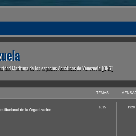
uela
uridad Marítima de los espacios Acuáticos de Venezuela [ONG]
TEMAS
MENSA
1615
1928
nstitucional de la Organización.