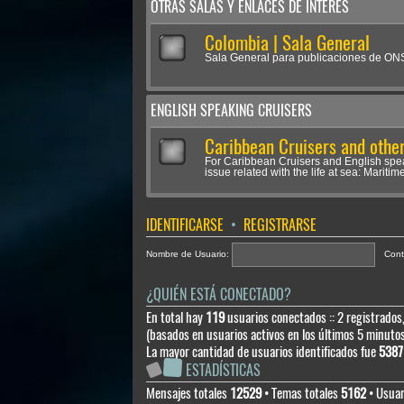
OTRAS SALAS Y ENLACES DE INTERÉS
Colombia | Sala General
Sala General para publicaciones de O
ENGLISH SPEAKING CRUISERS
Caribbean Cruisers and other
For Caribbean Cruisers and English spe
issue related with the life at sea: Maritime
IDENTIFICARSE
•
REGISTRARSE
Nombre de Usuario:
Cont
¿QUIÉN ESTÁ CONECTADO?
En total hay
119
usuarios conectados :: 2 registrados,
(basados en usuarios activos en los últimos 5 minuto
La mayor cantidad de usuarios identificados fue
5387
ESTADÍSTICAS
Mensajes totales
12529
• Temas totales
5162
• Usuar