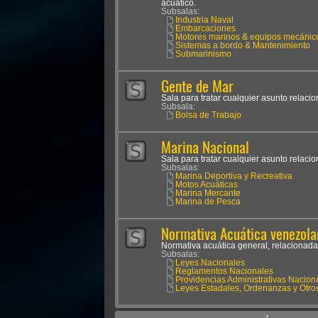
acuático.
Subsalas:
Industria Naval
Embarcaciones
Motores marinos & equipos mecánic
Sistemas a bordo & Mantenimiento
Submarinismo
Gente de Mar
Sala para tratar cualquier asunto relaci
Subsala:
Bolsa de Trabajo
Marina Nacional
Sala para tratar cualquier asunto relaci
Subsalas:
Marina Deportiva y Recreativa
Motos Acuáticas
Marina Mercante
Marina de Pesca
Normativa Acuática venezola
Normativa acuática general, relacionada
Subsalas:
Leyes Nacionales
Reglamentos Nacionales
Providencias Administrativas Nacion
Leyes Estadales, Ordenanzas y Otro