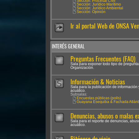
Sección: Procesal Civil
Sección: Jurídico Marítimo
Sección: Jurídico Ambiental
Sección: Opinión
Ir al portal Web de ONSA Ve
INTERÉS GENERAL
Preguntas Frecuentes (FAQ)
Sala para exponer todo tipo de pregunta
Organización.
Información & Noticias
Sala para la publicación de información 
acuático.
Subsalas:
Encuestas públicas (polls)
Guayana Esequiba & Fachada Atlánt
Denuncias, abusos o malas e
Sala para el reporte de denuncias, abus
acuático.
Bitácora de viaje