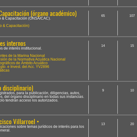
Capacitación (órgano académico)
65
107
to & Capacitación (ONSA/CAC).
o & Capacitación)
es internos
14
15
 de interés institucional.
tes de la Marina Nacional
ión de la Normativa Acuática Nacional
ográficos de Ámbito Acuático
to. e Invest. del Acc. YV2896
áticas
a
 disciplinario)
9
10
istrados, para la publicación, diligencias, autos,
, del órgano disciplinario en todas sus instancias.
olo tendrán acceso los autorizados.
cisco Villarroel •
13
20
licaciones sobre temas jurídicos de interés para los
neral.