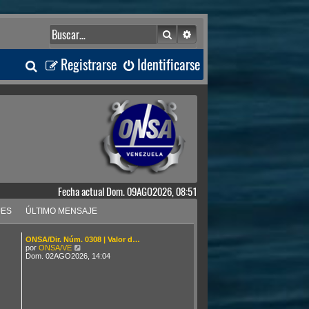
Buscar
Búsqueda avanzada
B
Registrarse
Identificarse
u
s
c
a
Fecha actual Dom. 09AGO2026, 08:51
r
JES
ÚLTIMO MENSAJE
ONSA/Dir. Núm. 0308 | Valor d…
V
por
ONSA/VE
e
Dom. 02AGO2026, 14:04
r
ú
l
t
i
m