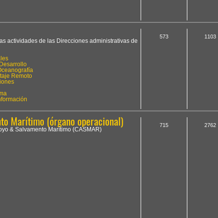
573
1103
las actividades de las Direcciones administrativas de
les
Desarrollo
Oceanografía
otaje Remoto
iones
ima
Información
o Marítimo (órgano operacional)
715
2762
Apoyo & Salvamento Marítimo (CASMAR)