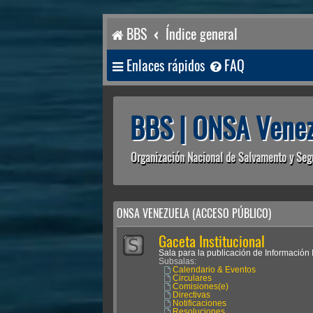
BBS
Índice general
Enlaces rápidos
FAQ
BBS | ONSA Venez
Organización Nacional de Salvamento y Seg
ONSA VENEZUELA (ACCESO PÚBLICO)
Gaceta Institucional
Sala para la publicación de Información I
Subsalas:
Calendario & Eventos
Circulares
Comisiones(e)
Directivas
Notificaciones
Resoluciones