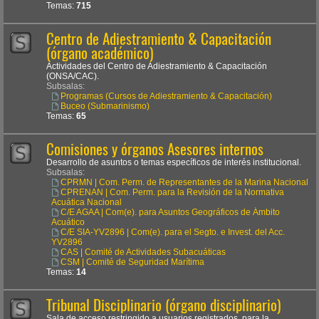
Temas:
715
Centro de Adiestramiento & Capacitación
(órgano académico)
Actividades del Centro de Adiestramiento & Capacitación
(ONSA/CAC).
Subsalas:
Programas (Cursos de Adiestramiento & Capacitación)
Buceo (Submarinismo)
Temas:
65
Comisiones y órganos Asesores internos
Desarrollo de asuntos o temas específicos de interés institucional.
Subsalas:
CPRMN | Com. Perm. de Representantes de la Marina Nacional
CPRENAN | Com. Perm. para la Revisión de la Normativa
Acuática Nacional
C/E AGAA | Com(e). para Asuntos Geográficos de Ámbito
Acuático
C/E SIA-YV2896 | Com(e). para el Segto. e Invest. del Acc.
YV2896
CAS | Comité de Actividades Subacuáticas
CSM | Comité de Seguridad Marítima
Temas:
14
Tribunal Disciplinario (órgano disciplinario)
Sala de acceso restringido a usuarios registrados, para la