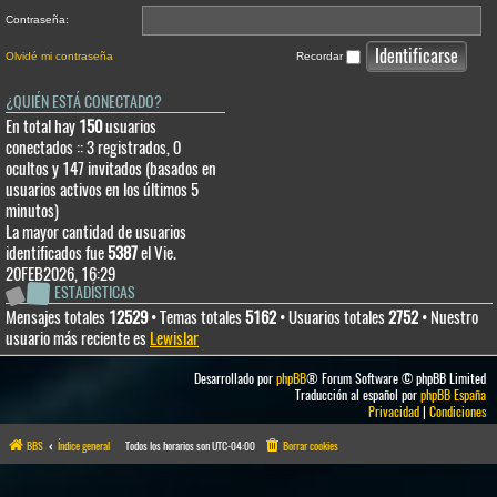
Contraseña:
Olvidé mi contraseña
Recordar
¿QUIÉN ESTÁ CONECTADO?
En total hay
150
usuarios
conectados :: 3 registrados, 0
ocultos y 147 invitados (basados en
usuarios activos en los últimos 5
minutos)
La mayor cantidad de usuarios
identificados fue
5387
el Vie.
20FEB2026, 16:29
ESTADÍSTICAS
Mensajes totales
12529
• Temas totales
5162
• Usuarios totales
2752
• Nuestro
usuario más reciente es
Lewislar
Desarrollado por
phpBB
® Forum Software © phpBB Limited
Traducción al español por
phpBB España
Privacidad
|
Condiciones
BBS
Índice general
Todos los horarios son
UTC-04:00
Borrar cookies