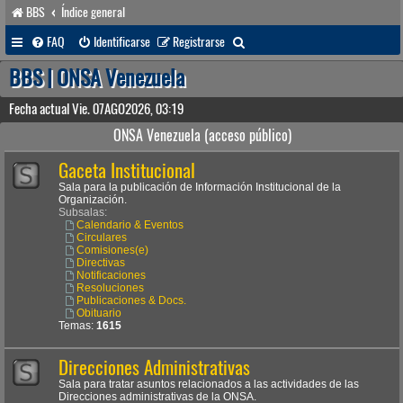
BBS
Índice general
B
FAQ
Identificarse
Registrarse
u
BBS | ONSA Venezuela
s
Fecha actual Vie. 07AGO2026, 03:19
c
ONSA Venezuela (acceso público)
a
Gaceta Institucional
r
Sala para la publicación de Información Institucional de la
Organización.
Subsalas:
Calendario & Eventos
Circulares
Comisiones(e)
Directivas
Notificaciones
Resoluciones
Publicaciones & Docs.
Obituario
Temas:
1615
Direcciones Administrativas
Sala para tratar asuntos relacionados a las actividades de las
Direcciones administrativas de la ONSA.