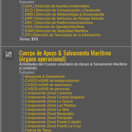
Subsalas:
DAA | Dirección de Asuntos Ambientales
DCD | Dirección de Comunicación y Desarrollo
DMO | Dirección de Meteorología & Oceanografía
DPR | Dirección de Vehículos de Pilotaje Remoto
DRC | Dirección de Radiocomunicaciones
DSA | Dirección de Sanidad Marítima
DSM | Dirección de Seguridad Marítima
DTI | Dirección de Tecnología de la Información
Temas:
573
Cuerpo de Apoyo & Salvamento Marítimo
(órgano operacional)
Actividades del Cuerpo voluntario de Apoyo & Salvamento Marítimo
(CASMAR)
Subsalas:
Búsqueda & Salvamento
CASOS mSAR de embarcaciones
CASOS mSAR de aeronaves
CASOS mSAR de personas
Componente Zonal Carenero
Componente Zonal Ciudad Guayana
Componente Zonal La Guaira
Componente Zonal Las Piedras
Componente Zonal La Vela
Componente Zonal Maracaibo
Componente Zonal Pampatar
Componente Zonal Puerto Cabello
Componente Zonal Puerto La Cruz
Fuerza de Tarea