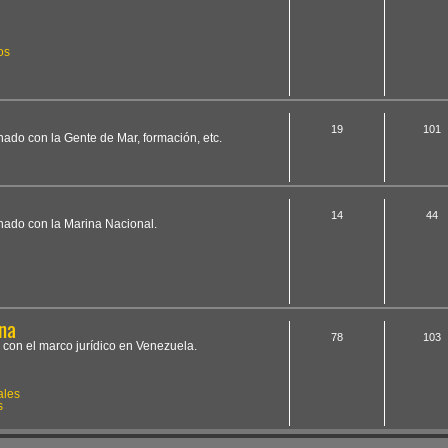
os
19
101
onado con la Gente de Mar, formación, etc.
14
44
onado con la Marina Nacional.
na
78
103
 con el marco jurídico en Venezuela.
ales
s