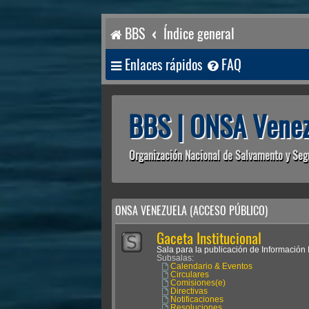
BBS
Índice general
Enlaces rápidos
FAQ
BBS | ONSA Venez
Organización Nacional de Salvamento y Seg
ONSA VENEZUELA (ACCESO PÚBLICO)
Gaceta Institucional
Sala para la publicación de Información I
Subsalas:
Calendario & Eventos
Circulares
Comisiones(e)
Directivas
Notificaciones
Resoluciones