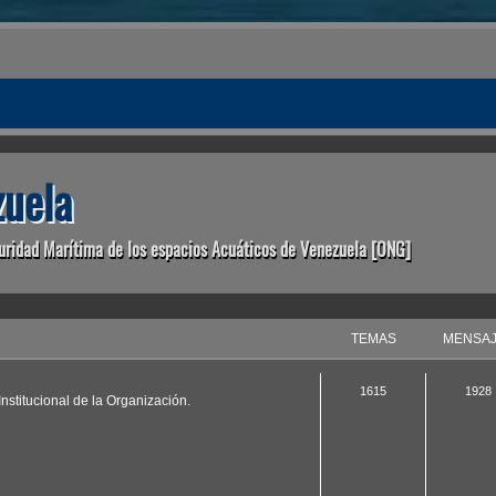
uela
uridad Marítima de los espacios Acuáticos de Venezuela [ONG]
TEMAS
MENSA
1615
1928
nstitucional de la Organización.