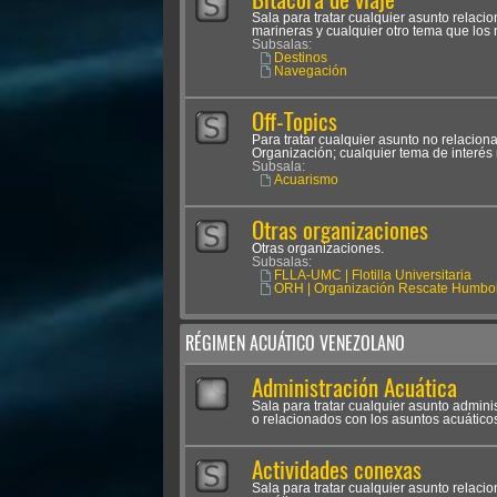
Sala para tratar cualquier asunto relac
marineras y cualquier otro tema que los
Subsalas:
Destinos
Navegación
Off-Topics
Para tratar cualquier asunto no relacion
Organización; cualquier tema de interés 
Subsala:
Acuarismo
Otras organizaciones
Otras organizaciones.
Subsalas:
FLLA-UMC | Flotilla Universitaria
ORH | Organización Rescate Humbol
RÉGIMEN ACUÁTICO VENEZOLANO
Administración Acuática
Sala para tratar cualquier asunto admini
o relacionados con los asuntos acuático
Actividades conexas
Sala para tratar cualquier asunto relaci