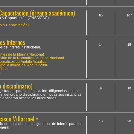
Capacitación (órgano académico)
65
107
to & Capacitación (ONSA/CAC).
o & Capacitación)
es internos
14
15
 de interés institucional.
tes de la Marina Nacional
ión de la Normativa Acuática Nacional
ográficos de Ámbito Acuático
to. e Invest. del Acc. YV2896
áticas
a
 disciplinario)
9
10
istrados, para la publicación, diligencias, autos,
, del órgano disciplinario en todas sus instancias.
olo tendrán acceso los autorizados.
cisco Villarroel •
13
20
licaciones sobre temas jurídicos de interés para los
neral.