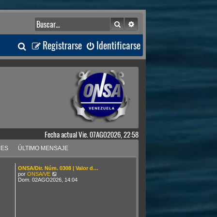
Buscar
Búsqueda avanzada
B
Registrarse
Identificarse
u
s
c
a
Fecha actual Vie. 07AGO2026, 22:58
r
JES
ÚLTIMO MENSAJE
ONSA/Dir. Núm. 0308 | Valor d…
V
por
ONSA/VE
e
Dom. 02AGO2026, 14:04
r
ú
l
t
i
m