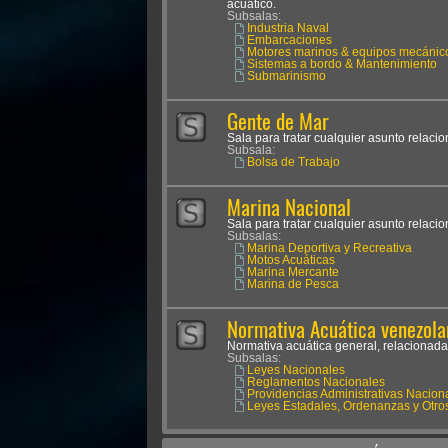
acuático.
Subsalas:
Industria Naval
Embarcaciones
Motores marinos & equipos mecánic
Sistemas a bordo & Mantenimiento
Submarinismo
Gente de Mar
Sala para tratar cualquier asunto relaci
Subsala:
Bolsa de Trabajo
Marina Nacional
Sala para tratar cualquier asunto relaci
Subsalas:
Marina Deportiva y Recreativa
Motos Acuáticas
Marina Mercante
Marina de Pesca
Normativa Acuática venezola
Normativa acuática general, relacionada
Subsalas:
Leyes Nacionales
Reglamentos Nacionales
Providencias Administrativas Nacion
Leyes Estadales, Ordenanzas y Otro