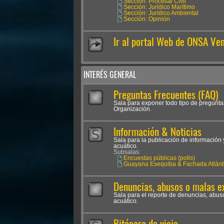
Sección: Procesal Civil
Sección: Jurídico Marítimo
Sección: Jurídico Ambiental
Sección: Opinión
Ir al portal Web de ONSA Ve
INTERÉS GENERAL
Preguntas Frecuentes (FAQ)
Sala para exponer todo tipo de pregunta
Organización.
Información & Noticias
Sala para la publicación de información 
acuático.
Subsalas:
Encuestas públicas (polls)
Guayana Esequiba & Fachada Atlánt
Denuncias, abusos o malas e
Sala para el reporte de denuncias, abus
acuático.
Bitácora de viaje