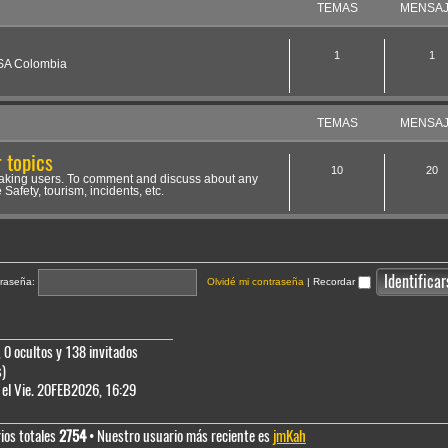
TEMAS
MENSA
1
1
NSA Colombia
TEMAS
MENSA
 topics
10
20
aking users. To comment and discuss about any
 Safety, tourism, incidents, etc.
raseña:
Olvidé mi contraseña
|
Recordar
 0 ocultos y 138 invitados
s)
el Vie. 20FEB2026, 16:29
ios totales
2754
• Nuestro usuario más reciente es
jmKah