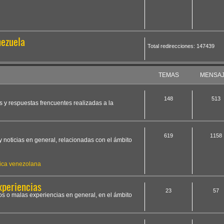
nezuela
Total redirecciones: 147439
TEMAS
MENSA
148
513
s y respuestas frencuentes realizadas a la
619
1158
y noticias en general, relacionadas con el ámbito
ica venezolana
xperiencias
23
57
os o malas experiencias en general, en el ámbito