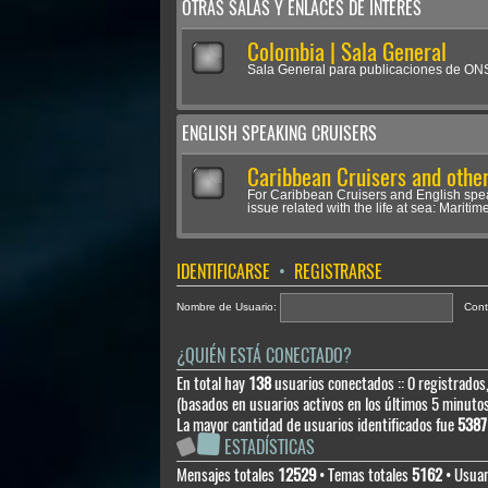
OTRAS SALAS Y ENLACES DE INTERÉS
Colombia | Sala General
Sala General para publicaciones de O
ENGLISH SPEAKING CRUISERS
Caribbean Cruisers and other
For Caribbean Cruisers and English spe
issue related with the life at sea: Maritime
IDENTIFICARSE
•
REGISTRARSE
Nombre de Usuario:
Cont
¿QUIÉN ESTÁ CONECTADO?
En total hay
138
usuarios conectados :: 0 registrados,
(basados en usuarios activos en los últimos 5 minuto
La mayor cantidad de usuarios identificados fue
5387
ESTADÍSTICAS
Mensajes totales
12529
• Temas totales
5162
• Usuar