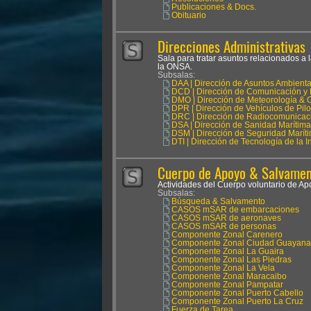
Publicaciones & Docs.
Obituario
Direcciones Administrativas
Sala para tratar asuntos relacionados a 
la ONSA.
Subsalas:
DAA | Dirección de Asuntos Ambienta
DCD | Dirección de Comunicación y 
DMO | Dirección de Meteorología & 
DPR | Dirección de Vehículos de Pil
DRC | Dirección de Radiocomunicac
DSA | Dirección de Sanidad Marítima
DSM | Dirección de Seguridad Marít
DTI | Dirección de Tecnología de la 
Cuerpo de Apoyo & Salvament
Actividades del Cuerpo voluntario de 
Subsalas:
Búsqueda & Salvamento
CASOS mSAR de embarcaciones
CASOS mSAR de aeronaves
CASOS mSAR de personas
Componente Zonal Carenero
Componente Zonal Ciudad Guayana
Componente Zonal La Guaira
Componente Zonal Las Piedras
Componente Zonal La Vela
Componente Zonal Maracaibo
Componente Zonal Pampatar
Componente Zonal Puerto Cabello
Componente Zonal Puerto La Cruz
Fuerza de Tarea