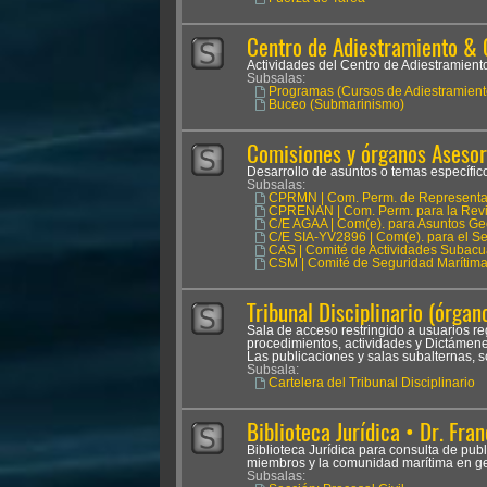
Centro de Adiestramiento & 
Actividades del Centro de Adiestramien
Subsalas:
Programas (Cursos de Adiestramient
Buceo (Submarinismo)
Comisiones y órganos Asesor
Desarrollo de asuntos o temas específicos
Subsalas:
CPRMN | Com. Perm. de Representan
CPRENAN | Com. Perm. para la Revis
C/E AGAA | Com(e). para Asuntos Ge
C/E SIA-YV2896 | Com(e). para el Seg
CAS | Comité de Actividades Subacu
CSM | Comité de Seguridad Marítim
Tribunal Disciplinario (órgano
Sala de acceso restringido a usuarios reg
procedimientos, actividades y Dictámenes
Las publicaciones y salas subalternas, s
Subsala:
Cartelera del Tribunal Disciplinario
Biblioteca Jurídica • Dr. Fran
Biblioteca Jurídica para consulta de pub
miembros y la comunidad marítima en ge
Subsalas: