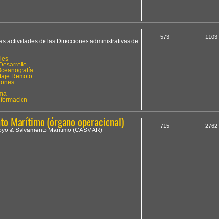
573
1103
las actividades de las Direcciones administrativas de
les
Desarrollo
Oceanografía
otaje Remoto
iones
ima
Información
o Marítimo (órgano operacional)
715
2762
Apoyo & Salvamento Marítimo (CASMAR)