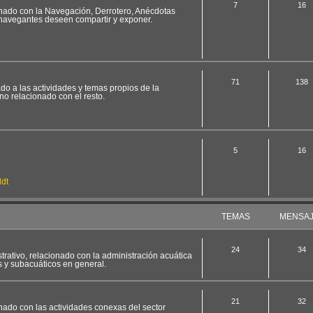
7
16
ionado con la Navegación, Derrotero, Anécdotas
 navegantes deseen compartir y exponer.
71
138
ado a las actividades y temas propios de la
no relacionado con el resto.
5
16
dt
TEMAS
MENSA
24
34
strativo, relacionado con la administración acuática
s y subacuáticos en general.
21
32
onado con las actividades conexas del sector