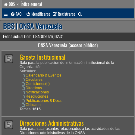
BBS
Índice general
B
FAQ
Identificarse
Registrarse
u
BBS | ONSA Venezuela
s
Fecha actual Dom. 09AGO2026, 02:31
c
ONSA Venezuela (acceso público)
a
Gaceta Institucional
r
Sala para la publicación de Información Institucional de la
Organización.
Subsalas:
Calendario & Eventos
Circulares
Comisiones(e)
Directivas
Notificaciones
Resoluciones
Publicaciones & Docs.
Obituario
Temas:
1615
Direcciones Administrativas
Sala para tratar asuntos relacionados a las actividades de las
Direcciones administrativas de la ONSA.