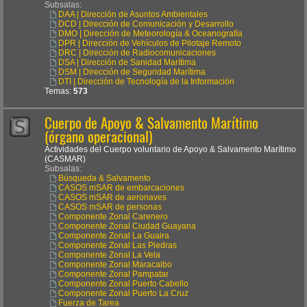
Subsalas:
DAA | Dirección de Asuntos Ambientales
DCD | Dirección de Comunicación y Desarrollo
DMO | Dirección de Meteorología & Oceanografía
DPR | Dirección de Vehículos de Pilotaje Remoto
DRC | Dirección de Radiocomunicaciones
DSA | Dirección de Sanidad Marítima
DSM | Dirección de Seguridad Marítima
DTI | Dirección de Tecnología de la Información
Temas:
573
Cuerpo de Apoyo & Salvamento Marítimo
(órgano operacional)
Actividades del Cuerpo voluntario de Apoyo & Salvamento Marítimo
(CASMAR)
Subsalas:
Búsqueda & Salvamento
CASOS mSAR de embarcaciones
CASOS mSAR de aeronaves
CASOS mSAR de personas
Componente Zonal Carenero
Componente Zonal Ciudad Guayana
Componente Zonal La Guaira
Componente Zonal Las Piedras
Componente Zonal La Vela
Componente Zonal Maracaibo
Componente Zonal Pampatar
Componente Zonal Puerto Cabello
Componente Zonal Puerto La Cruz
Fuerza de Tarea