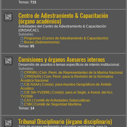
Temas:
715
Centro de Adiestramiento & Capacitación
(órgano académico)
Actividades del Centro de Adiestramiento & Capacitación
(ONSA/CAC).
Subsalas:
Programas (Cursos de Adiestramiento & Capacitación)
Buceo (Submarinismo)
Temas:
65
Comisiones y órganos Asesores internos
Desarrollo de asuntos o temas específicos de interés institucional.
Subsalas:
CPRMN | Com. Perm. de Representantes de la Marina Nacional
CPRENAN | Com. Perm. para la Revisión de la Normativa
Acuática Nacional
C/E AGAA | Com(e). para Asuntos Geográficos de Ámbito
Acuático
C/E SIA-YV2896 | Com(e). para el Segto. e Invest. del Acc.
YV2896
CAS | Comité de Actividades Subacuáticas
CSM | Comité de Seguridad Marítima
Temas:
14
Tribunal Disciplinario (órgano disciplinario)
Sala de acceso restringido a usuarios registrados, para la