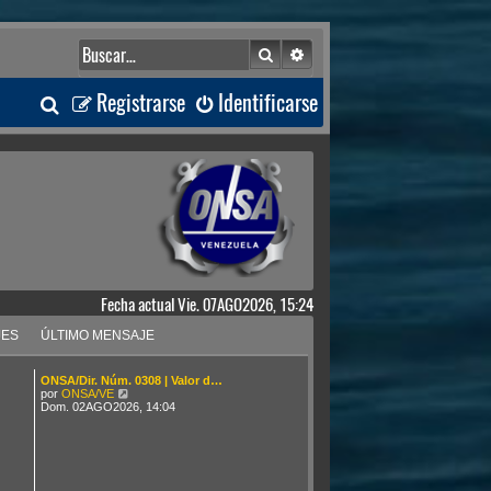
Buscar
Búsqueda avanzada
B
Registrarse
Identificarse
u
s
c
a
Fecha actual Vie. 07AGO2026, 15:24
r
JES
ÚLTIMO MENSAJE
ONSA/Dir. Núm. 0308 | Valor d…
V
por
ONSA/VE
e
Dom. 02AGO2026, 14:04
r
ú
l
t
i
m