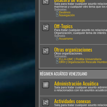
Sala para tratar cualquier asunto relac
marineras y cualquier otro tema que los
Subsalas:
Destinos
Navegación
Off-Topics
Para tratar cualquier asunto no relacion
Organización; cualquier tema de interés 
Subsala:
Acuarismo
Otras organizaciones
Otras organizaciones.
Subsalas:
FLLA-UMC | Flotilla Universitaria
ORH | Organización Rescate Humbol
RÉGIMEN ACUÁTICO VENEZOLANO
Administración Acuática
Sala para tratar cualquier asunto admini
o relacionados con los asuntos acuático
Actividades conexas
Sala para tratar cualquier asunto relaci