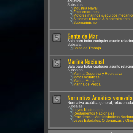
acuático.
Subsalas:
Industria Naval
Embarcaciones
Motores marinos & equipos mecánic
Sistemas a bordo & Mantenimiento
Submarinismo
Gente de Mar
Sala para tratar cualquier asunto relaci
Subsala:
Bolsa de Trabajo
Marina Nacional
Sala para tratar cualquier asunto relaci
Subsalas:
Marina Deportiva y Recreativa
Motos Acuáticas
Marina Mercante
Marina de Pesca
Normativa Acuática venezola
Normativa acuática general, relacionada
Subsalas:
Leyes Nacionales
Reglamentos Nacionales
Providencias Administrativas Nacion
Leyes Estadales, Ordenanzas y Otro