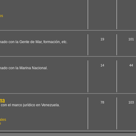
os
19
101
onado con la Gente de Mar, formación, etc.
14
44
onado con la Marina Nacional.
na
78
103
 con el marco jurídico en Venezuela.
ales
s