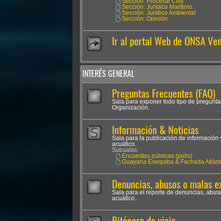
Sección: Procesal Civil
Sección: Jurídico Marítimo
Sección: Jurídico Ambiental
Sección: Opinión
Ir al portal Web de ONSA Ve
INTERÉS GENERAL
Preguntas Frecuentes (FAQ)
Sala para exponer todo tipo de pregunta
Organización.
Información & Noticias
Sala para la publicación de información 
acuático.
Subsalas:
Encuestas públicas (polls)
Guayana Esequiba & Fachada Atlánt
Denuncias, abusos o malas e
Sala para el reporte de denuncias, abus
acuático.
Bitácora de viaje