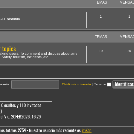
TEMAS
MENSA
1
1
NSA Colombia
TEMAS
MENSA
 topics
10
20
aking users. To comment and discuss about any
 Safety, tourism, incidents, etc.
raseña:
Olvidé mi contraseña
|
Recordar
 0 ocultos y 110 invitados
s)
el Vie. 20FEB2026, 16:29
ios totales
2754
• Nuestro usuario más reciente es
jmKah