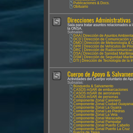
Publicaciones & Docs.
Obituario
Direcciones Administrativas
Sala para tratar asuntos relacionados a 
la ONSA.
Subsalas:
DAA | Dirección de Asuntos Ambienta
DCD | Dirección de Comunicación y 
DMO | Dirección de Meteorología & 
DPR | Dirección de Vehículos de Pil
DRC | Dirección de Radiocomunicac
DSA | Dirección de Sanidad Marítima
DSM | Dirección de Seguridad Marít
DTI | Dirección de Tecnología de la 
Cuerpo de Apoyo & Salvament
Actividades del Cuerpo voluntario de 
Subsalas:
Búsqueda & Salvamento
CASOS mSAR de embarcaciones
CASOS mSAR de aeronaves
CASOS mSAR de personas
Componente Zonal Carenero
Componente Zonal Ciudad Guayana
Componente Zonal La Guaira
Componente Zonal Las Piedras
Componente Zonal La Vela
Componente Zonal Maracaibo
Componente Zonal Pampatar
Componente Zonal Puerto Cabello
Componente Zonal Puerto La Cruz
Fuerza de Tarea