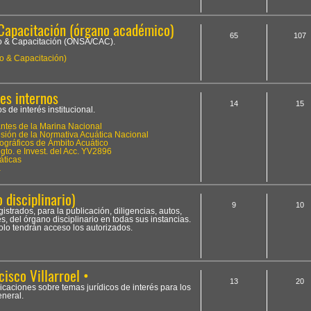
Capacitación (órgano académico)
65
107
to & Capacitación (ONSA/CAC).
o & Capacitación)
es internos
14
15
 de interés institucional.
tes de la Marina Nacional
ión de la Normativa Acuática Nacional
ográficos de Ámbito Acuático
to. e Invest. del Acc. YV2896
áticas
a
 disciplinario)
9
10
istrados, para la publicación, diligencias, autos,
, del órgano disciplinario en todas sus instancias.
olo tendrán acceso los autorizados.
cisco Villarroel •
13
20
licaciones sobre temas jurídicos de interés para los
neral.