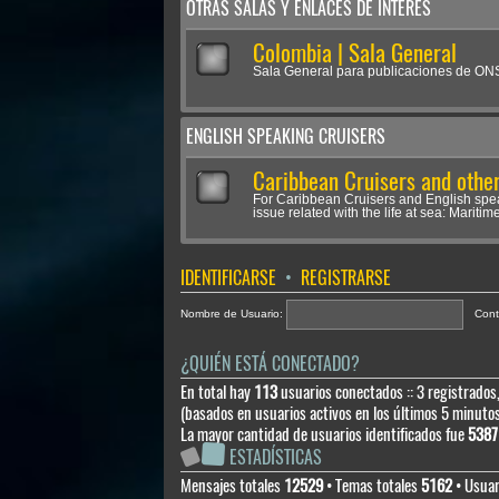
OTRAS SALAS Y ENLACES DE INTERÉS
Colombia | Sala General
Sala General para publicaciones de O
ENGLISH SPEAKING CRUISERS
Caribbean Cruisers and other
For Caribbean Cruisers and English spe
issue related with the life at sea: Maritime
IDENTIFICARSE
•
REGISTRARSE
Nombre de Usuario:
Cont
¿QUIÉN ESTÁ CONECTADO?
En total hay
113
usuarios conectados :: 3 registrados,
(basados en usuarios activos en los últimos 5 minuto
La mayor cantidad de usuarios identificados fue
5387
ESTADÍSTICAS
Mensajes totales
12529
• Temas totales
5162
• Usuar