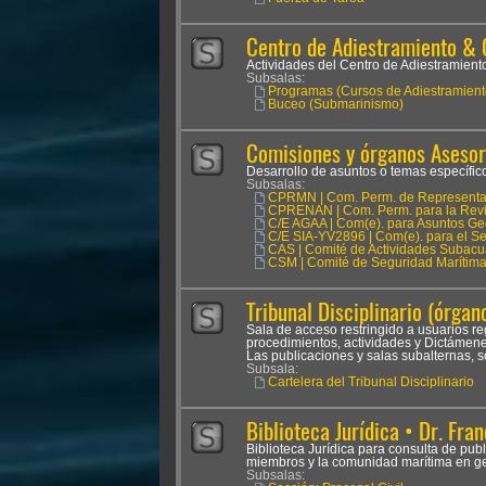
Centro de Adiestramiento & 
Actividades del Centro de Adiestramien
Subsalas:
Programas (Cursos de Adiestramient
Buceo (Submarinismo)
Comisiones y órganos Asesor
Desarrollo de asuntos o temas específicos
Subsalas:
CPRMN | Com. Perm. de Representan
CPRENAN | Com. Perm. para la Revis
C/E AGAA | Com(e). para Asuntos Ge
C/E SIA-YV2896 | Com(e). para el Seg
CAS | Comité de Actividades Subacu
CSM | Comité de Seguridad Marítim
Tribunal Disciplinario (órgano
Sala de acceso restringido a usuarios reg
procedimientos, actividades y Dictámenes
Las publicaciones y salas subalternas, s
Subsala:
Cartelera del Tribunal Disciplinario
Biblioteca Jurídica • Dr. Fran
Biblioteca Jurídica para consulta de pub
miembros y la comunidad marítima en ge
Subsalas: