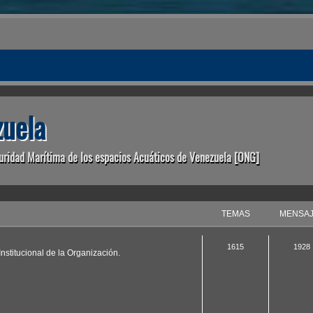
uela
uridad Marítima de los espacios Acuáticos de Venezuela [ONG]
TEMAS
MENSA
1615
1928
nstitucional de la Organización.