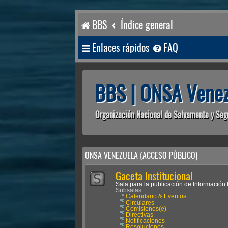
BBS
Índice general
Enlaces rápidos
FAQ
BBS | ONSA Venez
Organización Nacional de Salvamento y Seg
ONSA VENEZUELA (ACCESO PÚBLICO)
Gaceta Institucional
Sala para la publicación de Información I
Subsalas:
Calendario & Eventos
Circulares
Comisiones(e)
Directivas
Notificaciones
Resoluciones