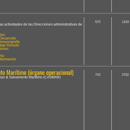
573
1103
las actividades de las Direcciones administrativas de
les
Desarrollo
Oceanografía
otaje Remoto
iones
ima
Información
o Marítimo (órgano operacional)
715
2762
Apoyo & Salvamento Marítimo (CASMAR)