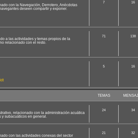
7
16
ionado con la Navegación, Derrotero, Anécdotas
 navegantes deseen compartir y exponer.
71
138
ado a las actividades y temas propios de la
no relacionado con el resto.
5
16
dt
TEMAS
MENSA
24
34
strativo, relacionado con la administración acuática
s y subacuáticos en general.
21
32
onado con las actividades conexas del sector