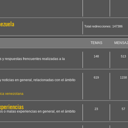
nezuela
Total redirecciones: 147386
TEMAS
MENSA
148
513
s y respuestas frencuentes realizadas a la
619
1158
y noticias en general, relacionadas con el ámbito
ica venezolana
xperiencias
23
57
os o malas experiencias en general, en el ámbito