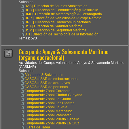
Subsalas:
DAA | Dirección de Asuntos Ambientales
DCD | Dirección de Comunicación y Desarrollo
DMO | Dirección de Meteorología & Oceanografía
DPR | Dirección de Vehículos de Pilotaje Remoto
DRC | Dirección de Radiocomunicaciones
DSA | Dirección de Sanidad Marítima
DSM | Dirección de Seguridad Marítima
DTI | Dirección de Tecnología de la Información
Temas:
573
Cuerpo de Apoyo & Salvamento Marítimo
(órgano operacional)
Actividades del Cuerpo voluntario de Apoyo & Salvamento Marítimo
(CASMAR)
Subsalas:
Búsqueda & Salvamento
CASOS mSAR de embarcaciones
CASOS mSAR de aeronaves
CASOS mSAR de personas
Componente Zonal Carenero
Componente Zonal Ciudad Guayana
Componente Zonal La Guaira
Componente Zonal Las Piedras
Componente Zonal La Vela
Componente Zonal Maracaibo
Componente Zonal Pampatar
Componente Zonal Puerto Cabello
Componente Zonal Puerto La Cruz
Fuerza de Tarea