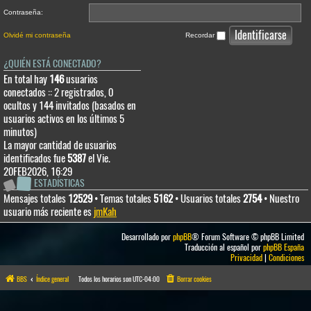
Contraseña:
Olvidé mi contraseña
Recordar
¿QUIÉN ESTÁ CONECTADO?
En total hay
146
usuarios
conectados :: 2 registrados, 0
ocultos y 144 invitados (basados en
usuarios activos en los últimos 5
minutos)
La mayor cantidad de usuarios
identificados fue
5387
el Vie.
20FEB2026, 16:29
ESTADÍSTICAS
Mensajes totales
12529
• Temas totales
5162
• Usuarios totales
2754
• Nuestro
usuario más reciente es
jmKah
Desarrollado por
phpBB
® Forum Software © phpBB Limited
Traducción al español por
phpBB España
Privacidad
|
Condiciones
BBS
Índice general
Todos los horarios son
UTC-04:00
Borrar cookies