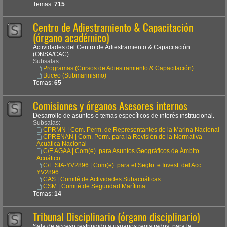
Temas:
715
Centro de Adiestramiento & Capacitación
(órgano académico)
Actividades del Centro de Adiestramiento & Capacitación
(ONSA/CAC).
Subsalas:
Programas (Cursos de Adiestramiento & Capacitación)
Buceo (Submarinismo)
Temas:
65
Comisiones y órganos Asesores internos
Desarrollo de asuntos o temas específicos de interés institucional.
Subsalas:
CPRMN | Com. Perm. de Representantes de la Marina Nacional
CPRENAN | Com. Perm. para la Revisión de la Normativa
Acuática Nacional
C/E AGAA | Com(e). para Asuntos Geográficos de Ámbito
Acuático
C/E SIA-YV2896 | Com(e). para el Segto. e Invest. del Acc.
YV2896
CAS | Comité de Actividades Subacuáticas
CSM | Comité de Seguridad Marítima
Temas:
14
Tribunal Disciplinario (órgano disciplinario)
Sala de acceso restringido a usuarios registrados, para la