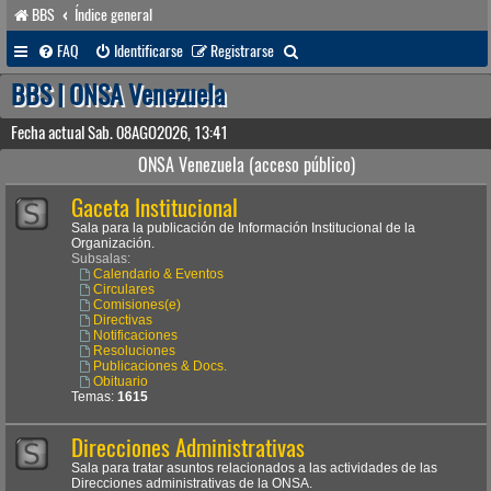
BBS
Índice general
B
FAQ
Identificarse
Registrarse
u
BBS | ONSA Venezuela
s
Fecha actual Sab. 08AGO2026, 13:41
c
ONSA Venezuela (acceso público)
a
Gaceta Institucional
r
Sala para la publicación de Información Institucional de la
Organización.
Subsalas:
Calendario & Eventos
Circulares
Comisiones(e)
Directivas
Notificaciones
Resoluciones
Publicaciones & Docs.
Obituario
Temas:
1615
Direcciones Administrativas
Sala para tratar asuntos relacionados a las actividades de las
Direcciones administrativas de la ONSA.