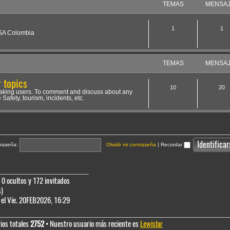
TEMAS
MENSA
1
1
NSA Colombia
TEMAS
MENSA
 topics
10
20
aking users. To comment and discuss about any
 Safety, tourism, incidents, etc.
raseña:
Olvidé mi contraseña
|
Recordar
 0 ocultos y 172 invitados
s)
el Vie. 20FEB2026, 16:29
ios totales
2752
• Nuestro usuario más reciente es
Lewislar