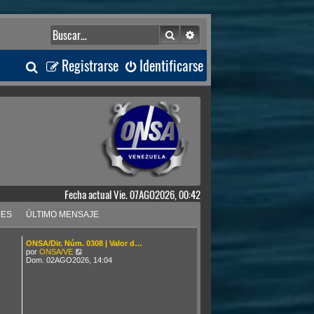
Buscar
Búsqueda avanzada
B
Registrarse
Identificarse
u
s
c
a
Fecha actual Vie. 07AGO2026, 00:42
r
JES
ÚLTIMO MENSAJE
ONSA/Dir. Núm. 0308 | Valor d…
V
por
ONSA/VE
e
Dom. 02AGO2026, 14:04
r
ú
l
t
i
m