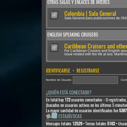
OTRAS SALAS Y ENLACES DE INTERÉS
Colombia | Sala General
Sala General para publicaciones de O
ENGLISH SPEAKING CRUISERS
Caribbean Cruisers and other
For Caribbean Cruisers and English spe
issue related with the life at sea: Maritime
IDENTIFICARSE
•
REGISTRARSE
Nombre de Usuario:
Cont
¿QUIÉN ESTÁ CONECTADO?
En total hay
172
usuarios conectados :: 0 registrados,
(basados en usuarios activos en los últimos 5 minuto
La mayor cantidad de usuarios identificados fue
5387
ESTADÍSTICAS
Mensajes totales
12529
• Temas totales
5162
• Usuar