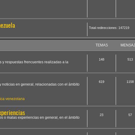
nezuela
Total redirecciones: 147219
TEMAS
MENSA
148
513
s y respuestas frencuentes realizadas a la
619
1158
y noticias en general, relacionadas con el ámbito
ica venezolana
xperiencias
23
57
os o malas experiencias en general, en el ámbito