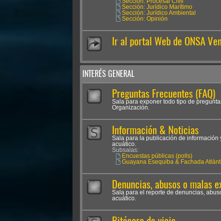
Sección: Procesal Civil
Sección: Jurídico Marítimo
Sección: Jurídico Ambiental
Sección: Opinión
Ir al portal Web de ONSA Ve
INTERÉS GENERAL
Preguntas Frecuentes (FAQ)
Sala para exponer todo tipo de pregunta
Organización.
Información & Noticias
Sala para la publicación de información 
acuático.
Subsalas:
Encuestas públicas (polls)
Guayana Esequiba & Fachada Atlánt
Denuncias, abusos o malas e
Sala para el reporte de denuncias, abus
acuático.
Bitácora de viaje