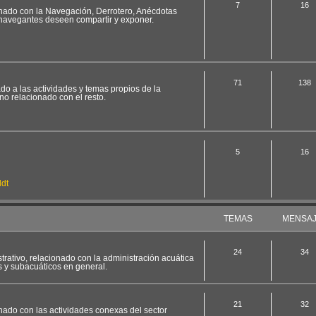
7
16
ionado con la Navegación, Derrotero, Anécdotas
 navegantes deseen compartir y exponer.
71
138
ado a las actividades y temas propios de la
no relacionado con el resto.
5
16
dt
TEMAS
MENSA
24
34
strativo, relacionado con la administración acuática
s y subacuáticos en general.
21
32
onado con las actividades conexas del sector