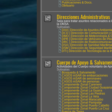
Publicaciones & Docs.
Obituario
Direcciones Administrativas
Sala para tratar asuntos relacionados a 
la ONSA.
Subsalas:
DAA | Dirección de Asuntos Ambienta
DCD | Dirección de Comunicación y 
DMO | Dirección de Meteorología & 
DPR | Dirección de Vehículos de Pil
DRC | Dirección de Radiocomunicac
DSA | Dirección de Sanidad Marítima
DSM | Dirección de Seguridad Marít
DTI | Dirección de Tecnología de la 
Cuerpo de Apoyo & Salvament
Actividades del Cuerpo voluntario de 
Subsalas:
Búsqueda & Salvamento
CASOS mSAR de embarcaciones
CASOS mSAR de aeronaves
CASOS mSAR de personas
Componente Zonal Carenero
Componente Zonal Ciudad Guayana
Componente Zonal La Guaira
Componente Zonal Las Piedras
Componente Zonal La Vela
Componente Zonal Maracaibo
Componente Zonal Pampatar
Componente Zonal Puerto Cabello
Componente Zonal Puerto La Cruz
Fuerza de Tarea