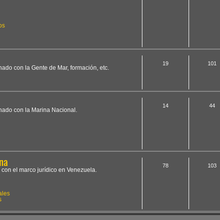
os
19
101
onado con la Gente de Mar, formación, etc.
14
44
onado con la Marina Nacional.
na
78
103
 con el marco jurídico en Venezuela.
ales
s