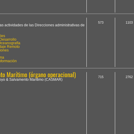
573
1103
las actividades de las Direcciones administrativas de
les
Desarrollo
Oceanografía
otaje Remoto
iones
ima
Información
o Marítimo (órgano operacional)
715
2762
Apoyo & Salvamento Marítimo (CASMAR)