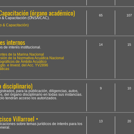
Capacitación (órgano académico)
65
107
to & Capacitación (ONSA/CAC).
o & Capacitación)
es internos
14
15
 de interés institucional.
tes de la Marina Nacional
ión de la Normativa Acuática Nacional
ográficos de Ámbito Acuático
to. e Invest. del Acc. YV2896
áticas
a
 disciplinario)
9
10
istrados, para la publicación, diligencias, autos,
, del órgano disciplinario en todas sus instancias.
olo tendrán acceso los autorizados.
cisco Villarroel •
13
20
licaciones sobre temas jurídicos de interés para los
neral.