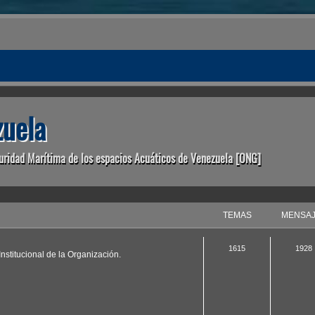
uela
uridad Marítima de los espacios Acuáticos de Venezuela [ONG]
TEMAS
MENSA
1615
1928
nstitucional de la Organización.