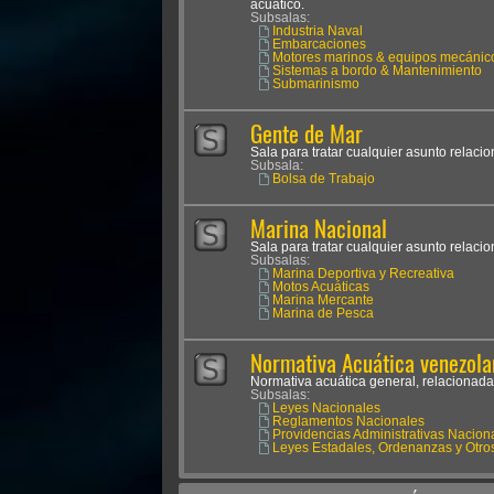
acuático.
Subsalas:
Industria Naval
Embarcaciones
Motores marinos & equipos mecánic
Sistemas a bordo & Mantenimiento
Submarinismo
Gente de Mar
Sala para tratar cualquier asunto relaci
Subsala:
Bolsa de Trabajo
Marina Nacional
Sala para tratar cualquier asunto relaci
Subsalas:
Marina Deportiva y Recreativa
Motos Acuáticas
Marina Mercante
Marina de Pesca
Normativa Acuática venezola
Normativa acuática general, relacionada
Subsalas:
Leyes Nacionales
Reglamentos Nacionales
Providencias Administrativas Nacion
Leyes Estadales, Ordenanzas y Otro