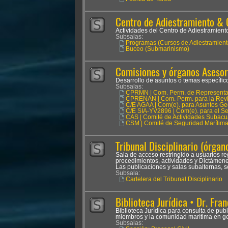
Centro de Adiestramiento & 
Actividades del Centro de Adiestramien
Subsalas:
Programas (Cursos de Adiestramient
Buceo (Submarinismo)
Comisiones y órganos Asesor
Desarrollo de asuntos o temas específicos
Subsalas:
CPRMN | Com. Perm. de Representan
CPRENAN | Com. Perm. para la Revis
C/E AGAA | Com(e). para Asuntos Ge
C/E SIA-YV2896 | Com(e). para el Seg
CAS | Comité de Actividades Subacu
CSM | Comité de Seguridad Marítim
Tribunal Disciplinario (órgano
Sala de acceso restringido a usuarios reg
procedimientos, actividades y Dictámenes
Las publicaciones y salas subalternas, s
Subsala:
Cartelera del Tribunal Disciplinario
Biblioteca Jurídica • Dr. Fran
Biblioteca Jurídica para consulta de pub
miembros y la comunidad marítima en ge
Subsalas: