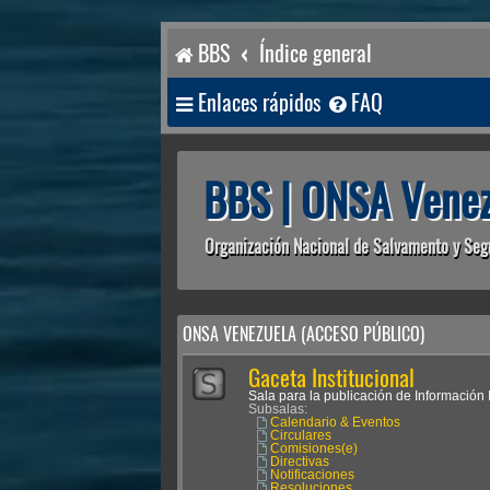
BBS
Índice general
Enlaces rápidos
FAQ
BBS | ONSA Venez
Organización Nacional de Salvamento y Seg
ONSA VENEZUELA (ACCESO PÚBLICO)
Gaceta Institucional
Sala para la publicación de Información I
Subsalas:
Calendario & Eventos
Circulares
Comisiones(e)
Directivas
Notificaciones
Resoluciones