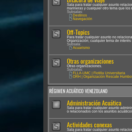
Sala para tratar cualquier asunto relac
marineras y cualquier otro tema que los
Subsalas:
Destinos
Navegación
Off-Topics
Para tratar cualquier asunto no relacion
Organización; cualquier tema de interés 
Subsala:
Acuarismo
Otras organizaciones
Otras organizaciones.
Subsalas:
FLLA-UMC | Flotilla Universitaria
ORH | Organización Rescate Humbol
RÉGIMEN ACUÁTICO VENEZOLANO
Administración Acuática
Sala para tratar cualquier asunto admini
o relacionados con los asuntos acuático
Actividades conexas
Sala para tratar cualquier asunto relaci