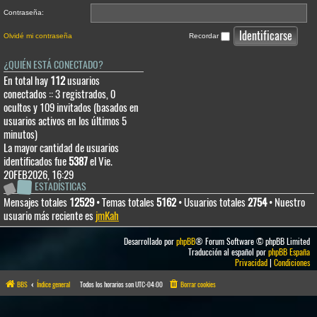
Contraseña:
Olvidé mi contraseña
Recordar
¿QUIÉN ESTÁ CONECTADO?
En total hay
112
usuarios
conectados :: 3 registrados, 0
ocultos y 109 invitados (basados en
usuarios activos en los últimos 5
minutos)
La mayor cantidad de usuarios
identificados fue
5387
el Vie.
20FEB2026, 16:29
ESTADÍSTICAS
Mensajes totales
12529
• Temas totales
5162
• Usuarios totales
2754
• Nuestro
usuario más reciente es
jmKah
Desarrollado por
phpBB
® Forum Software © phpBB Limited
Traducción al español por
phpBB España
Privacidad
|
Condiciones
BBS
Índice general
Todos los horarios son
UTC-04:00
Borrar cookies