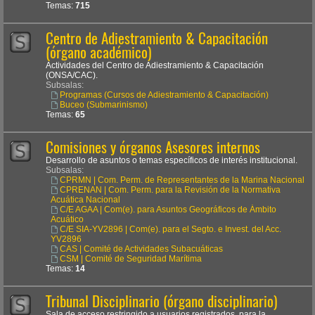
Temas:
715
Centro de Adiestramiento & Capacitación
(órgano académico)
Actividades del Centro de Adiestramiento & Capacitación
(ONSA/CAC).
Subsalas:
Programas (Cursos de Adiestramiento & Capacitación)
Buceo (Submarinismo)
Temas:
65
Comisiones y órganos Asesores internos
Desarrollo de asuntos o temas específicos de interés institucional.
Subsalas:
CPRMN | Com. Perm. de Representantes de la Marina Nacional
CPRENAN | Com. Perm. para la Revisión de la Normativa
Acuática Nacional
C/E AGAA | Com(e). para Asuntos Geográficos de Ámbito
Acuático
C/E SIA-YV2896 | Com(e). para el Segto. e Invest. del Acc.
YV2896
CAS | Comité de Actividades Subacuáticas
CSM | Comité de Seguridad Marítima
Temas:
14
Tribunal Disciplinario (órgano disciplinario)
Sala de acceso restringido a usuarios registrados, para la