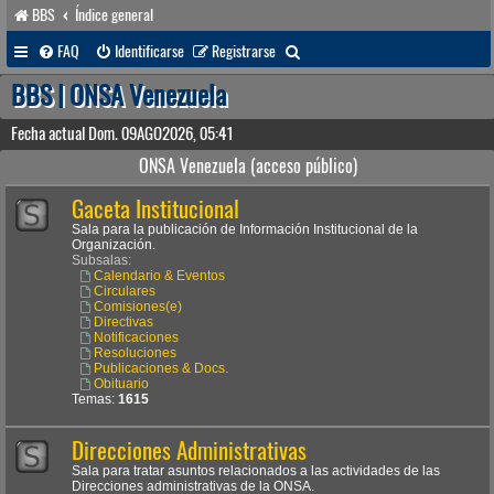
BBS
Índice general
B
FAQ
Identificarse
Registrarse
u
BBS | ONSA Venezuela
s
Fecha actual Dom. 09AGO2026, 05:41
c
ONSA Venezuela (acceso público)
a
Gaceta Institucional
r
Sala para la publicación de Información Institucional de la
Organización.
Subsalas:
Calendario & Eventos
Circulares
Comisiones(e)
Directivas
Notificaciones
Resoluciones
Publicaciones & Docs.
Obituario
Temas:
1615
Direcciones Administrativas
Sala para tratar asuntos relacionados a las actividades de las
Direcciones administrativas de la ONSA.