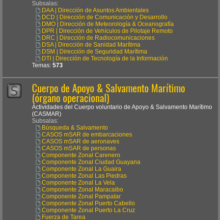
Subsalas:
DAA | Dirección de Asuntos Ambientales
DCD | Dirección de Comunicación y Desarrollo
DMO | Dirección de Meteorología & Oceanografía
DPR | Dirección de Vehículos de Pilotaje Remoto
DRC | Dirección de Radiocomunicaciones
DSA | Dirección de Sanidad Marítima
DSM | Dirección de Seguridad Marítima
DTI | Dirección de Tecnología de la Información
Temas:
573
Cuerpo de Apoyo & Salvamento Marítimo
(órgano operacional)
Actividades del Cuerpo voluntario de Apoyo & Salvamento Marítimo
(CASMAR)
Subsalas:
Búsqueda & Salvamento
CASOS mSAR de embarcaciones
CASOS mSAR de aeronaves
CASOS mSAR de personas
Componente Zonal Carenero
Componente Zonal Ciudad Guayana
Componente Zonal La Guaira
Componente Zonal Las Piedras
Componente Zonal La Vela
Componente Zonal Maracaibo
Componente Zonal Pampatar
Componente Zonal Puerto Cabello
Componente Zonal Puerto La Cruz
Fuerza de Tarea