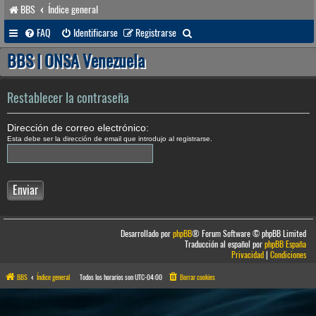
BBS
Índice general
B
FAQ
Identificarse
Registrarse
u
BBS | ONSA Venezuela
s
c
Restablecer la contraseña
a
Dirección de correo electrónico:
r
Esta debe ser la dirección de email que introdujo al registrarse.
Desarrollado por
phpBB
® Forum Software © phpBB Limited
Traducción al español por
phpBB España
Privacidad
|
Condiciones
BBS
Índice general
Todos los horarios son
UTC-04:00
Borrar cookies