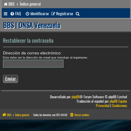
BBS
Índice general
B
FAQ
Identificarse
Registrarse
u
BBS | ONSA Venezuela
s
c
Restablecer la contraseña
a
Dirección de correo electrónico:
r
Esta debe ser la dirección de email que introdujo al registrarse.
Desarrollado por
phpBB
® Forum Software © phpBB Limited
Traducción al español por
phpBB España
Privacidad
|
Condiciones
BBS
Índice general
Todos los horarios son
UTC-04:00
Borrar cookies