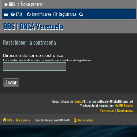
BBS
Índice general
B
FAQ
Identificarse
Registrarse
u
BBS | ONSA Venezuela
s
c
Restablecer la contraseña
a
Dirección de correo electrónico:
r
Esta debe ser la dirección de email que introdujo al registrarse.
Desarrollado por
phpBB
® Forum Software © phpBB Limited
Traducción al español por
phpBB España
Privacidad
|
Condiciones
BBS
Índice general
Todos los horarios son
UTC-04:00
Borrar cookies