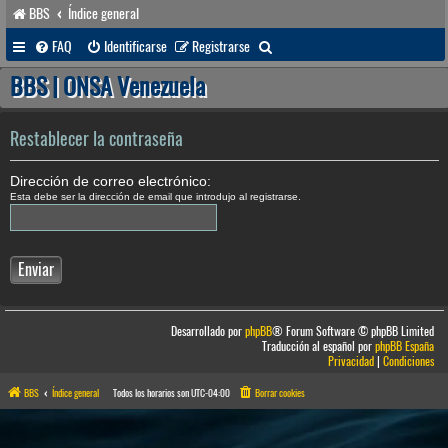
BBS
Índice general
B
FAQ
Identificarse
Registrarse
u
BBS | ONSA Venezuela
s
c
Restablecer la contraseña
a
Dirección de correo electrónico:
r
Esta debe ser la dirección de email que introdujo al registrarse.
Desarrollado por
phpBB
® Forum Software © phpBB Limited
Traducción al español por
phpBB España
Privacidad
|
Condiciones
BBS
Índice general
Todos los horarios son
UTC-04:00
Borrar cookies