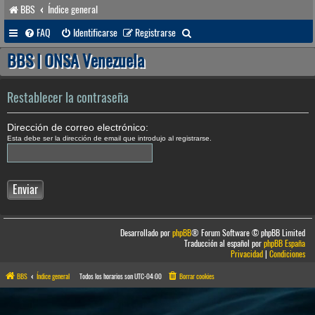
BBS
Índice general
B
FAQ
Identificarse
Registrarse
u
BBS | ONSA Venezuela
s
c
Restablecer la contraseña
a
Dirección de correo electrónico:
r
Esta debe ser la dirección de email que introdujo al registrarse.
Desarrollado por
phpBB
® Forum Software © phpBB Limited
Traducción al español por
phpBB España
Privacidad
|
Condiciones
BBS
Índice general
Todos los horarios son
UTC-04:00
Borrar cookies