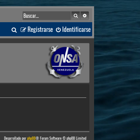
Buscar
Búsqueda avanzada
B
Registrarse
Identificarse
u
s
c
a
r
Desarrollado por
phpBB
® Forum Software © phpBB Limited